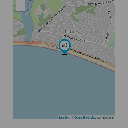
−
Leaflet
| ©
OpenStreetMap
contributors