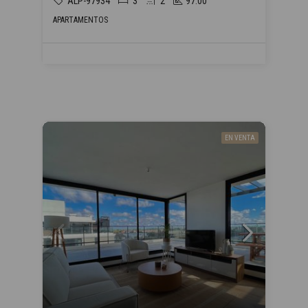
ALP-97934
3
2
97.00
APARTAMENTOS
EN VENTA