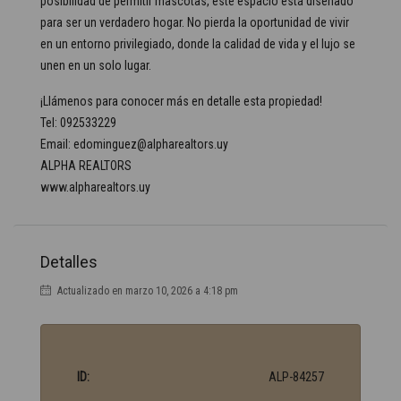
posibilidad de permitir mascotas, este espacio está diseñado
para ser un verdadero hogar. No pierda la oportunidad de vivir
en un entorno privilegiado, donde la calidad de vida y el lujo se
unen en un solo lugar.
¡Llámenos para conocer más en detalle esta propiedad!
Tel: 092533229
Email: edominguez@alpharealtors.uy
ALPHA REALTORS
www.alpharealtors.uy
Detalles
Actualizado en marzo 10, 2026 a 4:18 pm
ID:
ALP-84257