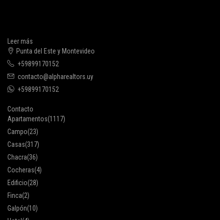
Leer más
Punta del Este y Montevideo
+59899170152
contacto@alpharealtors.uy
+59899170152
Contacto
Apartamentos
(1117)
Campo
(23)
Casas
(317)
Chacra
(36)
Cocheras
(4)
Edificio
(28)
Finca
(2)
Galpón
(10)