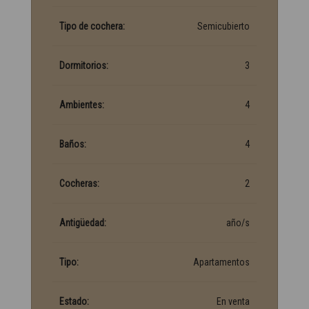
Tipo de cochera:
Semicubierto
Dormitorios:
3
Ambientes:
4
Baños:
4
Cocheras:
2
Antigüedad:
año/s
Tipo:
Apartamentos
Estado:
En venta