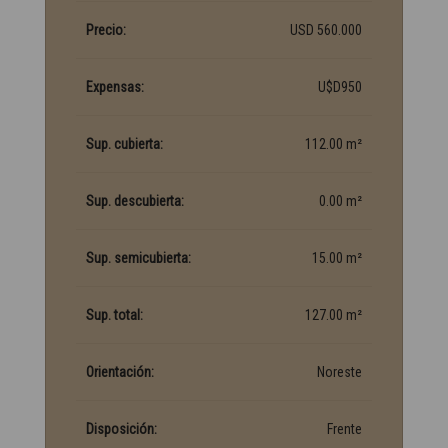
Precio:
USD 560.000
Expensas:
U$D950
Sup. cubierta:
112.00 m²
Sup. descubierta:
0.00 m²
Sup. semicubierta:
15.00 m²
Sup. total:
127.00 m²
Orientación:
Noreste
Disposición:
Frente