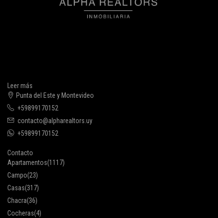
Leer más
Punta del Este y Montevideo
+59899170152
contacto@alpharealtors.uy
+59899170152
Contacto
Apartamentos
(1117)
Campo
(23)
Casas
(317)
Chacra
(36)
Cocheras
(4)