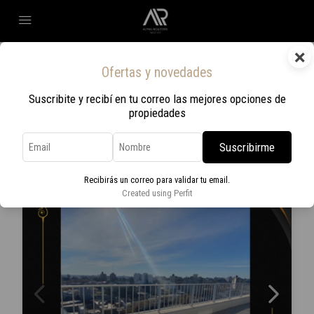
×
Home
WiFi
Ofertas y novedades
WiFi
Suscribite y recibí en tu correo las mejores opciones de
propiedades
Ordenar por:
Orden por defecto
539 Propiedades
Suscribirme
EN ALQUILER
Recibirás un correo para validar tu email.
Created using Perfit