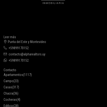
Leer más
Punta del Este y Montevideo
+59899170152
contacto@alpharealtors.uy
+59899170152
Contacto
Apartamentos
(1117)
Campo
(23)
Casas
(317)
Chacra
(36)
Cocheras
(4)
Edificio
(28)