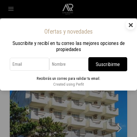
×
Home
Hotel
Ofertas y novedades
Hotel
Suscribite y recibí en tu correo las mejores opciones de
propiedades
Ordenar por:
Orden por defecto
4 Propiedades
Suscribirme
EN VENTA
Recibirás un correo para validar tu email.
Created using Perfit