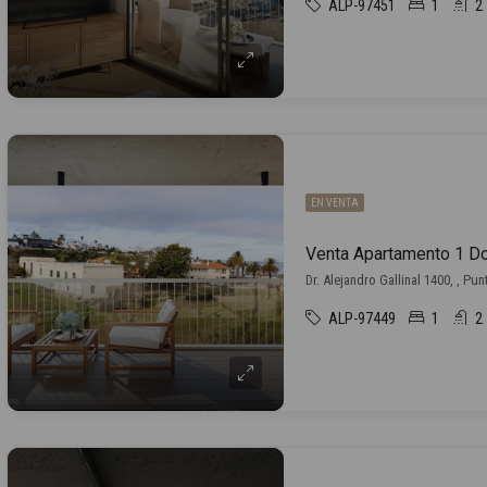
ALP-97451
1
2
EN VENTA
Dr. Alejandro Gallinal 1400, , Pu
ALP-97449
1
2