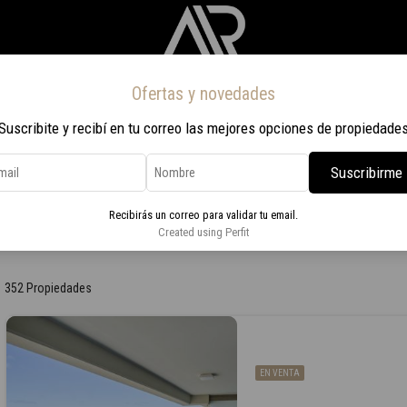
Ofertas y novedades
Inicio
Propiedades
Nosotros
Contacto
Viaje a Rio 2026
Suscribite y recibí en tu correo las mejores opciones de propiedade
Suscribirme
Recibirás un correo para validar tu email.
Created using Perfit
352 Propiedades
EN VENTA