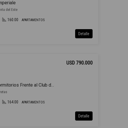
mperiale
nta del Este
160.00
APARTAMENTOS
Detalle
USD 790.000
Venta Apartamento 3 Dormitorios Frente al Club de Golf en Punta Carretas con 2 Garajes
rretas
164.00
APARTAMENTOS
Detalle