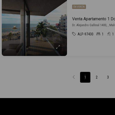
EN VENTA
Dr. Alejandro Gallinal 1400, , Mal
ALP-97430
1
1
1
2
3