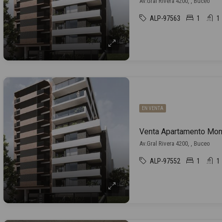
Av.Gral Rivera 4200, , Buceo
ALP-97563
1
1
EN VENTA
Av.Gral Rivera 4200, , Buceo
ALP-97552
1
1