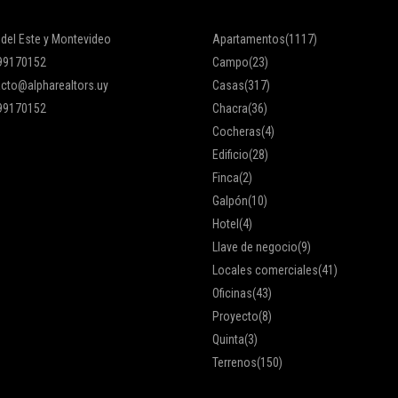
 del Este y Montevideo
Apartamentos
(1117)
99170152
Campo
(23)
cto@alpharealtors.uy
Casas
(317)
99170152
Chacra
(36)
Cocheras
(4)
Edificio
(28)
Finca
(2)
Galpón
(10)
Hotel
(4)
Llave de negocio
(9)
Locales comerciales
(41)
Oficinas
(43)
Proyecto
(8)
Quinta
(3)
Terrenos
(150)