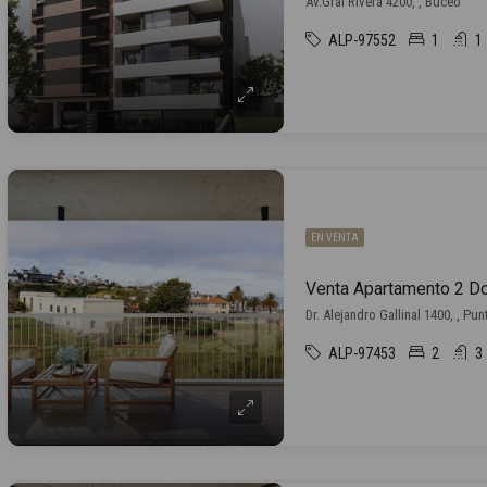
Av.Gral Rivera 4200, , Buceo
ALP-97552
1
1
EN VENTA
Dr. Alejandro Gallinal 1400, , Pu
ALP-97453
2
3