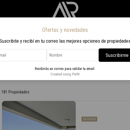
Ofertas y novedades
Inicio
Propiedades
Nosotros
Contacto
Viaje a Rio 2026
Suscribite y recibí en tu correo las mejores opciones de propiedade
Suscribirme
Recibirás un correo para validar tu email.
Created using Perfit
181 Propiedades
EN VENTA