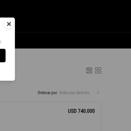
×
s
Ordenar por:
Orden por defecto
USD 740.000