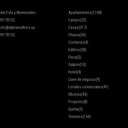
 del Este y Montevideo
Apartamentos
(1108)
99170152
Campo
(23)
cto@alpharealtors.uy
Casas
(317)
99170152
Chacra
(36)
Cocheras
(4)
Edificio
(28)
Finca
(2)
Galpón
(10)
Hotel
(4)
Llave de negocio
(9)
Locales comerciales
(41)
Oficinas
(43)
Proyecto
(8)
Quinta
(3)
Terrenos
(150)