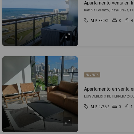
Apartamento venta en I
Rambla Lorenzo, Playa Brava, Pu
ALP-83031
3
4
EN VENTA
Apartamento en venta e
LUIS ALBERTO DE HERRERA 2400 
ALP-97657
0
1