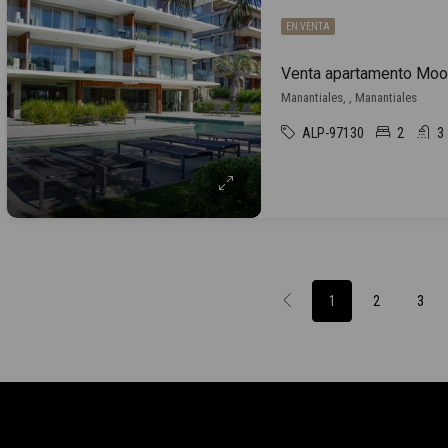
EN VENTA
Venta apartamento Moor
Manantiales, , Manantiales
ALP-97130
2
3
1
2
3