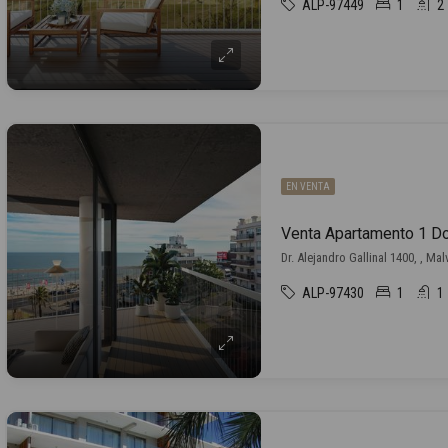
ALP-97449
1
2
EN VENTA
Dr. Alejandro Gallinal 1400, , Mal
ALP-97430
1
1