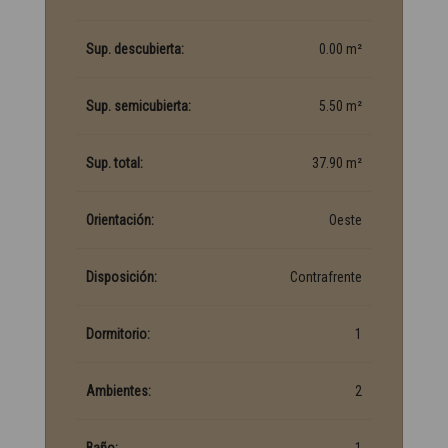
Sup. descubierta:
0.00 m²
Sup. semicubierta:
5.50 m²
Sup. total:
37.90 m²
Orientación:
Oeste
Disposición:
Contrafrente
Dormitorio:
1
Ambientes:
2