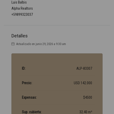
Luis Balbis
Alpha Realtors
+59899323037
Detalles
Actualizado en junio 29, 2026 a 9:30 am
ID:
ALP-83307
Precio:
USD 142.000
Expensas:
$4500
Sup. cubierta:
32.40 m²