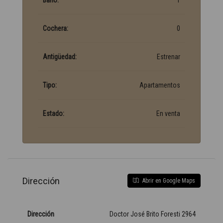
Baño:
1
Cochera:
0
Antigüedad:
Estrenar
Tipo:
Apartamentos
Estado:
En venta
Dirección
Abrir en Google Maps
Dirección
Doctor José Brito Foresti 2964