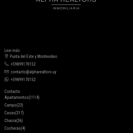
Leer más
Punta del Este y Montevideo
+59899170152
contacto@alpharealtors.uy
+59899170152
Contacto
Apartamentos
(1114)
Campo
(23)
Casas
(317)
Chacra
(36)
Cocheras
(4)