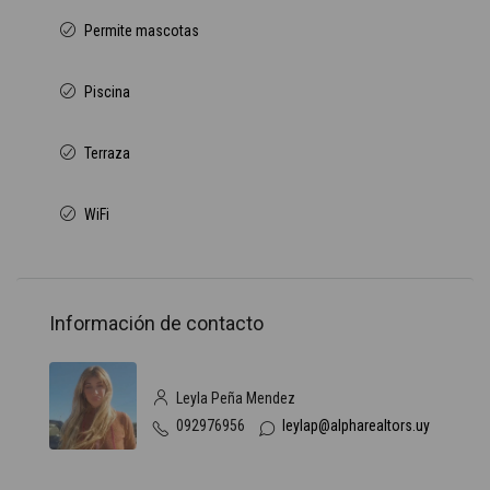
Permite mascotas
Piscina
Terraza
WiFi
Información de contacto
Leyla Peña Mendez
092976956
leylap@alpharealtors.uy