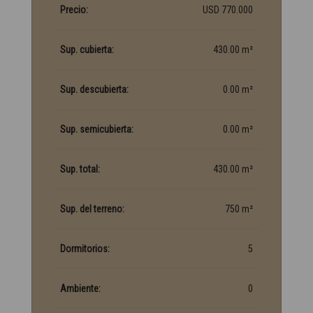
Precio:
USD 770.000
Sup. cubierta:
430.00 m²
Sup. descubierta:
0.00 m²
Sup. semicubierta:
0.00 m²
Sup. total:
430.00 m²
Sup. del terreno:
750 m²
Dormitorios:
5
Ambiente:
0