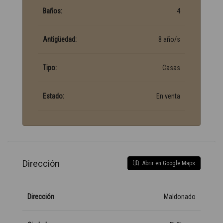
Baños:
4
Antigüedad:
8 año/s
Tipo:
Casas
Estado:
En venta
Dirección
Abrir en Google Maps
Dirección
Maldonado