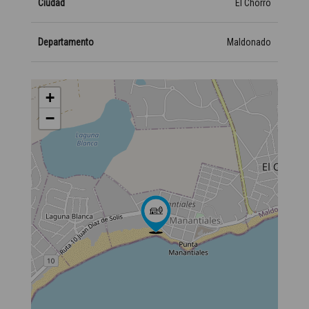
Ciudad
El Chorro
Departamento
Maldonado
+
−