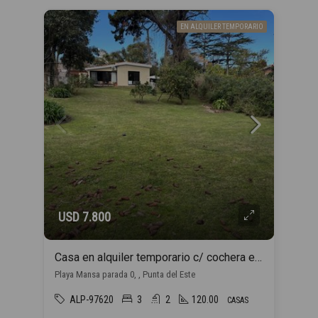
EN ALQUILER TEMPORARIO
USD 7.800
Casa en alquiler temporario c/ cochera en Playa Mansa
Playa Mansa parada 0, , Punta del Este
ALP-97620
3
2
120.00
CASAS