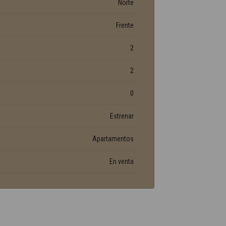
Norte
Frente
2
2
0
Estrenar
Apartamentos
En venta