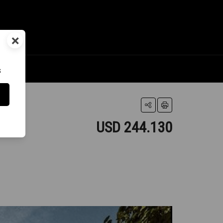
×
s
USD 244.130