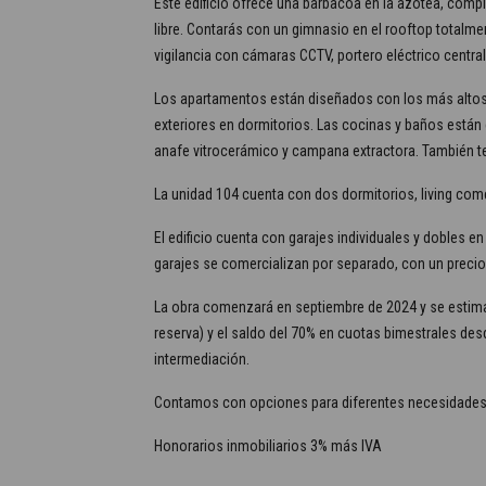
Este edificio ofrece una barbacoa en la azotea, comp
libre. Contarás con un gimnasio en el rooftop totalme
vigilancia con cámaras CCTV, portero eléctrico centr
Los apartamentos están diseñados con los más altos e
exteriores en dormitorios. Las cocinas y baños est
anafe vitrocerámico y campana extractora. También te
La unidad 104 cuenta con dos dormitorios, living com
El edificio cuenta con garajes individuales y dobles e
garajes se comercializan por separado, con un precio
La obra comenzará en septiembre de 2024 y se estima
reserva) y el saldo del 70% en cuotas bimestrales des
intermediación.
Contamos con opciones para diferentes necesidades 
Honorarios inmobiliarios 3% más IVA