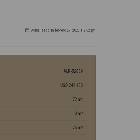
Actualizado en febrero 27, 2025 a 9:02 pm
ALP-52089
USD 244.130
72 m²
3 m²
75 m²