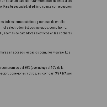
 un solárium para disfrutar momentos de relax al aire
. Para tu seguridad, el edificio cuenta con recepción,
les dobles termoacústicos y cortinas de enrollar
rmol y electrodomésticos incluidos, como horno,
iFi, además de cargadores eléctricos en las cocheras.
n cámaras en accesos, espacios comunes y garaje. Los
n compromiso del 30% (que incluye el 10% de la
upación, conexiones y otros, así como un 3% + IVA por