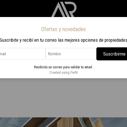
Ofertas y novedades
Inicio
Propiedades
Nosotros
Contacto
Viaje a Rio 2026
Suscribite y recibí en tu correo las mejores opciones de propiedade
Suscribirme
o en Pocitos Nuevo con terraza
Recibirás un correo para validar tu email.
2 dormitorio en Pocitos Nuevo
Created using Perfit