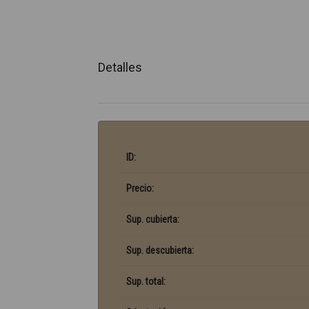
Detalles
ID:
Precio:
Sup. cubierta:
Sup. descubierta:
Sup. total: