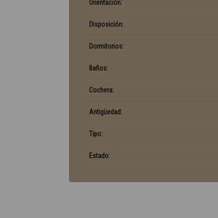
Orientación:
Disposición:
Dormitorios:
Baños:
Cochera:
Antigüedad:
Tipo:
Estado: