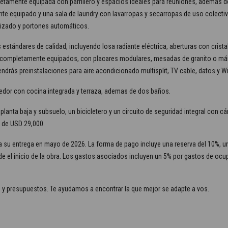
letamente equipada con parrillero y espacios ideales para reuniones, además de
nte equipado y una sala de laundry con lavarropas y secarropas de uso colectivo
alizado y portones automáticos.
stándares de calidad, incluyendo losa radiante eléctrica, aberturas con crista
án completamente equipados, con placares modulares, mesadas de granito o má
ndrás preinstalaciones para aire acondicionado multisplit, TV cable, datos y W
edor con cocina integrada y terraza, ademas de dos baños.
n planta baja y subsuelo, un bicicletero y un circuito de seguridad integral co
 de USD 29,000.
 su entrega en mayo de 2026. La forma de pago incluye una reserva del 10%, u
de el inicio de la obra. Los gastos asociados incluyen un 5% por gastos de oc
y presupuestos. Te ayudamos a encontrar la que mejor se adapte a vos.