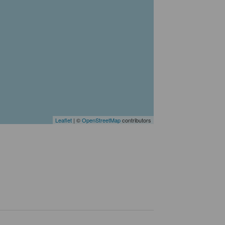
Leaflet
| ©
OpenStreetMap
contributors