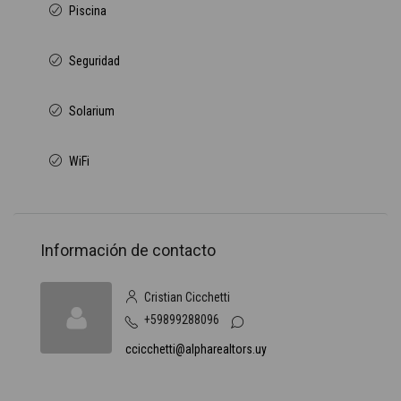
Piscina
Seguridad
Solarium
WiFi
Información de contacto
Cristian Cicchetti
+59899288096
ccicchetti@alpharealtors.uy