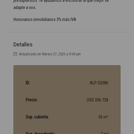
presupuestos. Te ayudamos a encontrar la que mejor se
adapte a vos.
Honorarios inmobiliarios 3% más IVA
Detalles
Actualizado en febrero 27, 2025 a 9:04 pm
ID:
ALP-52086
Precio:
USD 206.728
Sup. cubierta:
56 m²