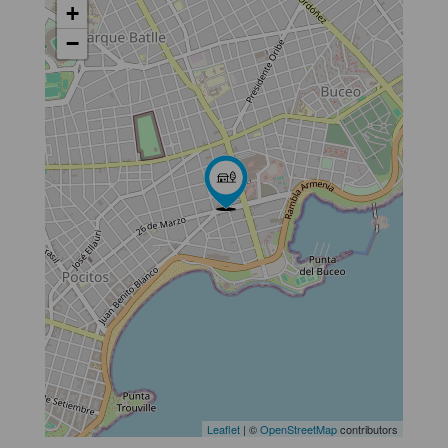
+
−
Leaflet
| ©
OpenStreetMap
contributors