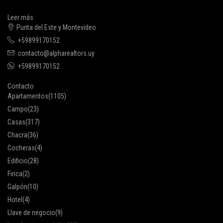
Leer más
Punta del Este y Montevideo
+59899170152
contacto@alpharealtors.uy
+59899170152
Contacto
Apartamentos
(1105)
Campo
(23)
Casas
(317)
Chacra
(36)
Cocheras
(4)
Edificio
(28)
Finca
(2)
Galpón
(10)
Hotel
(4)
Llave de negocio
(9)