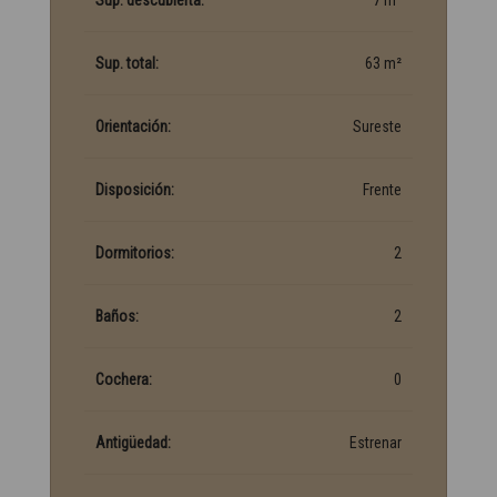
Sup. descubierta:
7 m²
Sup. total:
63 m²
Orientación:
Sureste
Disposición:
Frente
Dormitorios:
2
Baños:
2
Cochera:
0
Antigüedad:
Estrenar