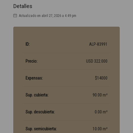
Detalles
Actualizado en abril 27, 2026 a 4:49 pm
ID:
ALP-83991
Precio:
USD 322.000
Expensas:
$14000
Sup. cubierta:
90.00 m²
Sup. descubierta:
0.00 m²
Sup. semicubierta:
10.00 m²