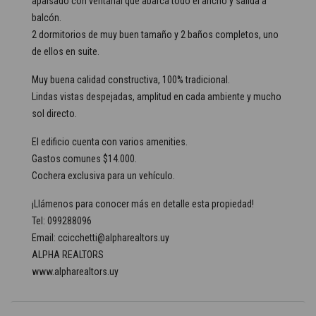
apaisado con ventanal que abarca todo el ancho y salida a
balcón.
2 dormitorios de muy buen tamaño y 2 baños completos, uno
de ellos en suite.
Muy buena calidad constructiva, 100% tradicional.
Lindas vistas despejadas, amplitud en cada ambiente y mucho
sol directo.
El edificio cuenta con varios amenities.
Gastos comunes $14.000.
Cochera exclusiva para un vehículo.
¡Llámenos para conocer más en detalle esta propiedad!
Tel: 099288096
Email: ccicchetti@alpharealtors.uy
ALPHA REALTORS
www.alpharealtors.uy