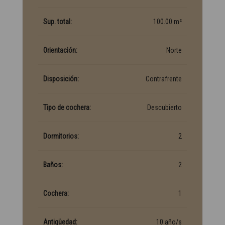
Sup. total:
100.00 m²
Orientación:
Norte
Disposición:
Contrafrente
Tipo de cochera:
Descubierto
Dormitorios:
2
Baños:
2
Cochera:
1
Antigüedad:
10 año/s