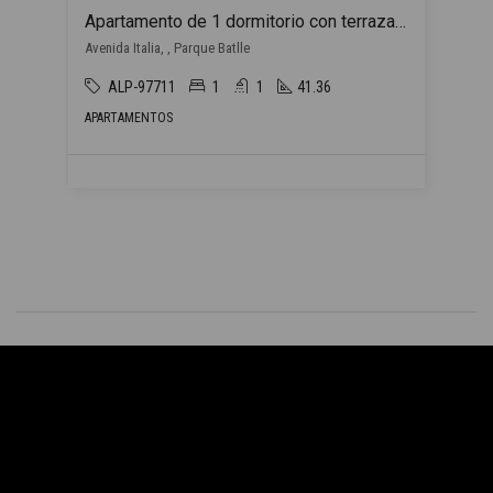
Apartamento de 1 dormitorio con terraza y COCHERA INCLUIDA en Parque Batlle!
Avenida Italia, , Parque Batlle
ALP-97711
1
1
41.36
APARTAMENTOS