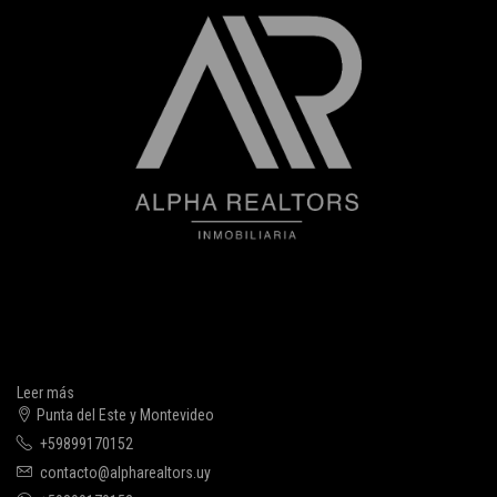
Leer más
Punta del Este y Montevideo
+59899170152
contacto@alpharealtors.uy