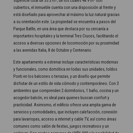
superficie total de 55.3 m², de los cuales 48.9 m² son
cubiertos, el inmueble cuenta con una disposición al frente y
está diseñado para aprovechar al máximo la luz natural gracias
a su orientación este. La propiedad se encuentra a pasos del
Parque Batlle, en una área que destaca por su cercanía a
importantes hospitales y la terminal Tres Cruces, facilitando el
acceso a diversas opciones de locomoción por su proximidad
a las avenidas Italia, 8 de Octubre y Centenario.
Este apartamento a estrenar incluye características modernas
y funcionales, como domótica en todas sus unidades, toldos
Ponti en los balcones o terrazas, y un diseño que permite
disfrutar de un estilo de vida cómodo y contemporáneo. Con 3
ambientes que comprenden 2 dormitorios, 1 baño, cocina y un
acogedor balcón, es ideal para quienes buscan confort y
practicidad. Asimismo, el edificio ofrece una amplia gama de
servicios y comodidades, que incluyen calefacción, conexión
para lavarropas, acceso a internet y cable TV, así como áreas
comunes como salón de fiestas, juegos recreativos y un