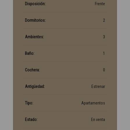
Disposición:
Frente
Dormitorios:
2
Ambientes:
3
Baño:
1
Cochera:
0
Antigüedad:
Estrenar
Tipo:
Apartamentos
Estado:
En venta