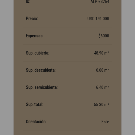
ID:
ALP-83264
Precio:
USD 191.000
Expensas:
$6000
Sup. cubierta:
48.90 m²
Sup. descubierta:
0.00 m²
Sup. semicubierta:
6.40 m²
Sup. total:
55.30 m²
Orientación:
Este