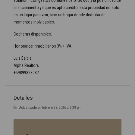
solárium. Con gastos comunes de UY$6.000 y la posibilidad de
financiamiento ya que es apto crédito, esta propiedad no solo
es un lugar para vivir, sino un hogar donde disfrutar de
momentos inolvidables.
Cocheras disponibles.
Honorarios inmobiliarios 3% + IVA.
Luis Balbis
Alpha Realtors
+59899323037
Detalles
Actualizado en febrero 28, 2026 a 6:29 pm