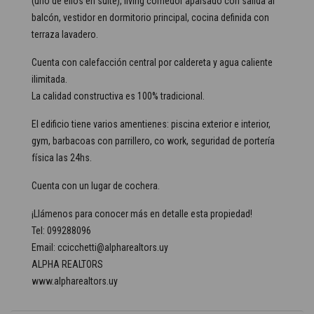
(uno de ellos en suite), living comedor apaisado con salida al
balcón, vestidor en dormitorio principal, cocina definida con
terraza lavadero.
Cuenta con calefacción central por caldereta y agua caliente
ilimitada.
La calidad constructiva es 100% tradicional.
El edificio tiene varios amentienes: piscina exterior e interior,
gym, barbacoas con parrillero, co work, seguridad de portería
física las 24hs.
Cuenta con un lugar de cochera.
¡Llámenos para conocer más en detalle esta propiedad!
Tel: 099288096
Email: ccicchetti@alpharealtors.uy
ALPHA REALTORS
www.alpharealtors.uy