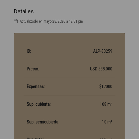
Detalles
Actualizado en mayo 28, 2026 a 12:51 pm
ID:
ALP-83259
Precio:
USD 338.000
Expensas:
$17000
Sup. cubierta:
108 m²
Sup. semicubierta:
10 m²