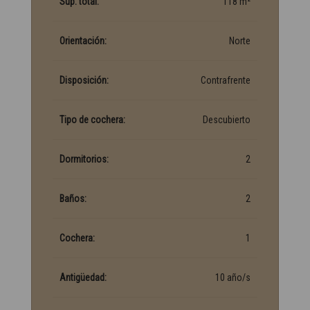
Sup. total:
118 m²
Orientación:
Norte
Disposición:
Contrafrente
Tipo de cochera:
Descubierto
Dormitorios:
2
Baños:
2
Cochera:
1
Antigüedad:
10 año/s