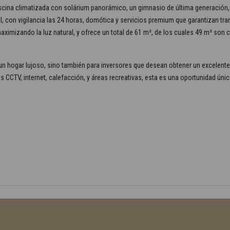
scina climatizada con solárium panorámico, un gimnasio de última generación,
l, con vigilancia las 24 horas, domótica y servicios premium que garantizan t
maximizando la luz natural, y ofrece un total de 61 m², de los cuales 49 m² son
un hogar lujoso, sino también para inversores que desean obtener un excelent
CCTV, internet, calefacción, y áreas recreativas, esta es una oportunidad única