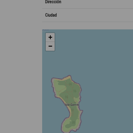
Dirección
Ciudad
+
−