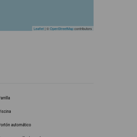
Leaflet
| ©
OpenStreetMap
contributors
arrilla
iscina
Portón automático