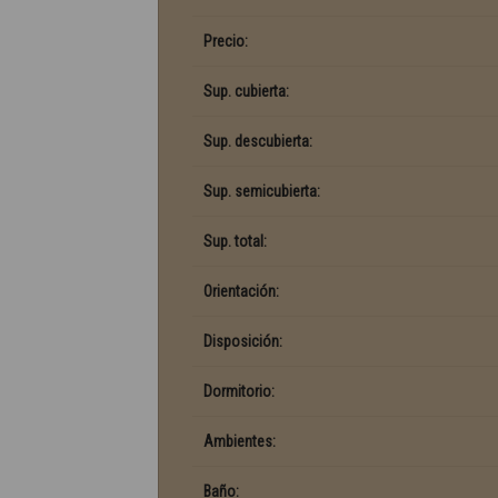
Precio:
Sup. cubierta:
Sup. descubierta:
Sup. semicubierta:
Sup. total:
Orientación:
Disposición:
Dormitorio:
Ambientes:
Baño: