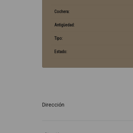
Cochera:
Antigüedad:
Tipo:
Estado:
Dirección