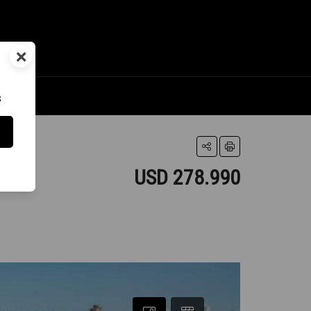
×
s
USD 278.990