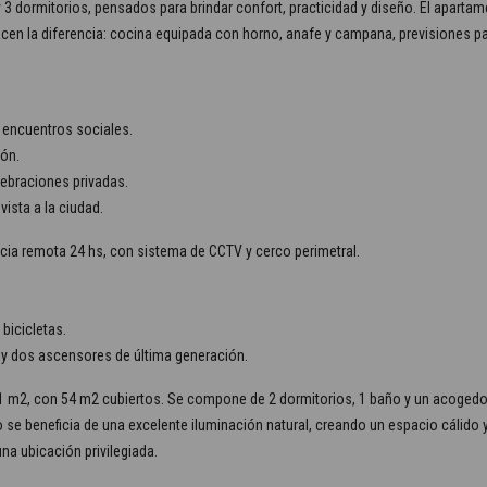
3 dormitorios, pensados para brindar confort, practicidad y diseño. El apart
acen la diferencia: cocina equipada con horno, anafe y campana, previsiones par
 encuentros sociales.
ón.
ebraciones privadas.
vista a la ciudad.
ancia remota 24 hs, con sistema de CCTV y cerco perimetral.
bicicletas.
na y dos ascensores de última generación.
61 m2, con 54 m2 cubiertos. Se compone de 2 dormitorios, 1 baño y un acogedor 
o se beneficia de una excelente iluminación natural, creando un espacio cálido 
na ubicación privilegiada.