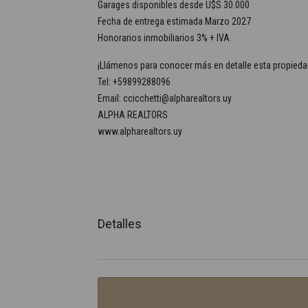
Garages disponibles desde U$S 30.000
Fecha de entrega estimada Marzo 2027
Honorarios inmobiliarios 3% + IVA.
¡Llámenos para conocer más en detalle esta propieda
Tel: +59899288096
Email: ccicchetti@alpharealtors.uy
ALPHA REALTORS
www.alpharealtors.uy
Detalles