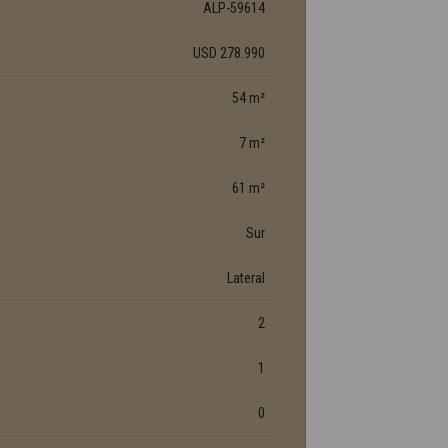
ALP-59614
USD 278.990
54 m²
7 m²
61 m²
Sur
Lateral
2
1
0