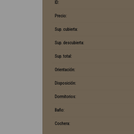
ID:
Precio:
Sup. cubierta:
Sup. descubierta:
Sup. total:
Orientación:
Disposición:
Dormitorios:
Baño:
Cochera: