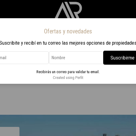
Ofertas y novedades
Inicio
Propiedades
Nosotros
Contacto
Viaje a Rio 2026
Suscribite y recibí en tu correo las mejores opciones de propiedade
Suscribirme
os en Pocitos Nuevo
Recibirás un correo para validar tu email.
2 dormitorios en Pocitos Nuevo
Created using Perfit