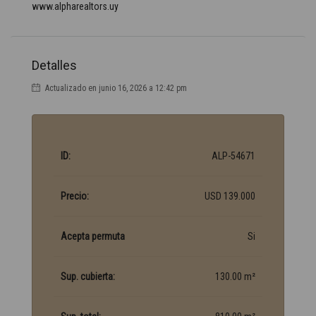
www.alpharealtors.uy
Detalles
Actualizado en junio 16, 2026 a 12:42 pm
ID:
ALP-54671
Precio:
USD 139.000
Acepta permuta
Si
Sup. cubierta:
130.00 m²