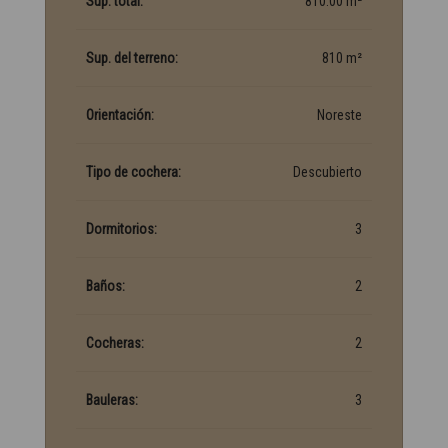
Sup. total:
810.00 m²
Sup. del terreno:
810 m²
Orientación:
Noreste
Tipo de cochera:
Descubierto
Dormitorios:
3
Baños:
2
Cocheras:
2
Bauleras:
3