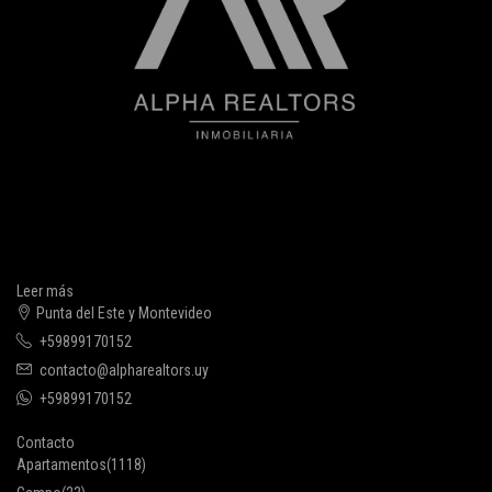
Leer más
Punta del Este y Montevideo
+59899170152
contacto@alpharealtors.uy
+59899170152
Contacto
Apartamentos
(1118)