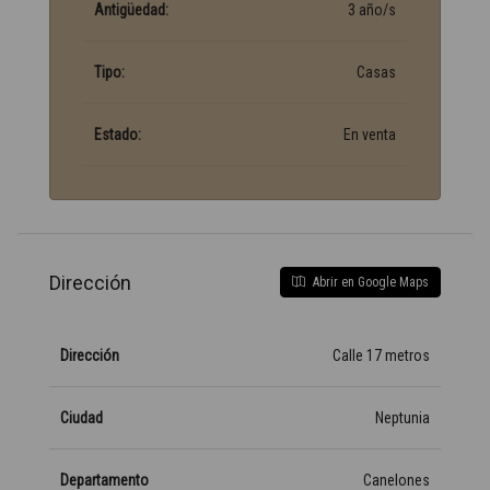
Antigüedad:
3 año/s
Tipo:
Casas
Estado:
En venta
Dirección
Abrir en Google Maps
Dirección
Calle 17 metros
Ciudad
Neptunia
Departamento
Canelones