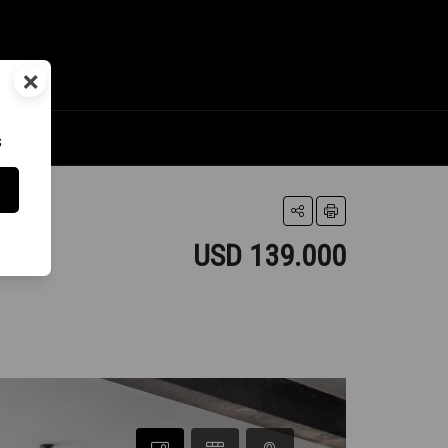
×
s
USD 139.000