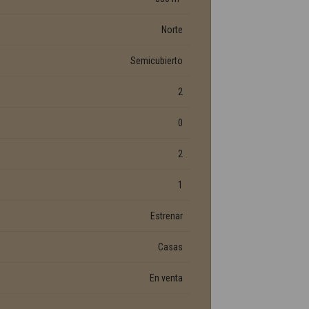
Norte
Semicubierto
2
0
2
1
Estrenar
Casas
En venta