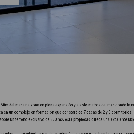
 50m del mar, una zona en plena expansión y a solo metros del mar, donde la na
ca en un complejo en formación que constará de 7 casas de 2 y 3 dormitorios.
obre un terreno exclusivo de 330 m2, esta propiedad ofrece una excelente ubica
cochera semicubierta y parrillero, además de espacio suficiente para colocar un