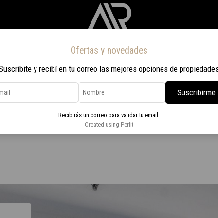
Ofertas y novedades
Inicio
Propiedades
Nosotros
Contacto
Viaje a Rio 2026
Suscribite y recibí en tu correo las mejores opciones de propiedade
Suscribirme
Recibirás un correo para validar tu email.
 en Punta Negra
Created using Perfit