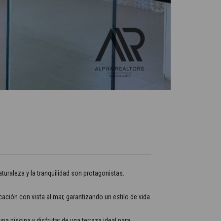
turaleza y la tranquilidad son protagonistas.
ción con vista al mar, garantizando un estilo de vida
a piscina y disfrutar de una terraza ideal para