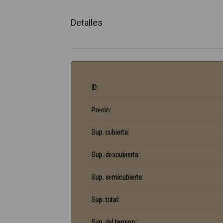
Detalles
ID:
Precio:
Sup. cubierta:
Sup. descubierta:
Sup. semicubierta:
Sup. total:
Sup. del terreno: