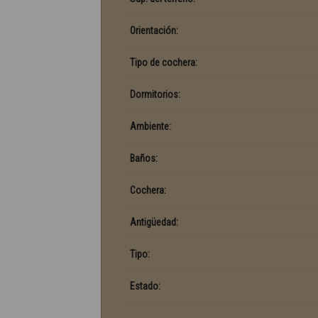
Orientación:
Tipo de cochera:
Dormitorios:
Ambiente:
Baños:
Cochera:
Antigüedad:
Tipo:
Estado: