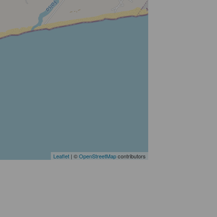
Leaflet
| ©
OpenStreetMap
contributors