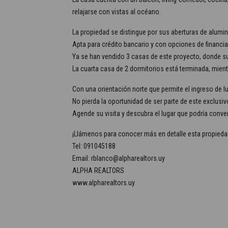
relajarse con vistas al océano.
La propiedad se distingue por sus aberturas de aluminio
Apta para crédito bancario y con opciones de financi
Ya se han vendido 3 casas de este proyecto, donde sus
La cuarta casa de 2 dormitorios está terminada, mientr
Con una orientación norte que permite el ingreso de lu
No pierda la oportunidad de ser parte de este exclusi
Agende su visita y descubra el lugar que podría conver
¡Llámenos para conocer más en detalle esta propieda
Tel: 091045188
Email: rblanco@alpharealtors.uy
ALPHA REALTORS
www.alpharealtors.uy