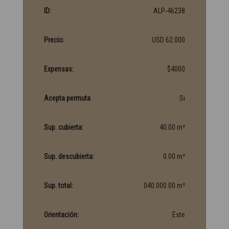
ID:
ALP-46238
Precio:
USD 62.000
Expensas:
$4000
Acepta permuta
Si
Sup. cubierta:
40.00 m²
Sup. descubierta:
0.00 m²
Sup. total:
040.000.00 m²
Orientación:
Este