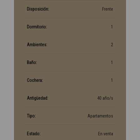
Disposición:
Frente
Dormitorio:
1
Ambientes:
2
Baño:
1
Cochera:
1
Antigüedad:
40 año/s
Tipo:
Apartamentos
Estado:
En venta