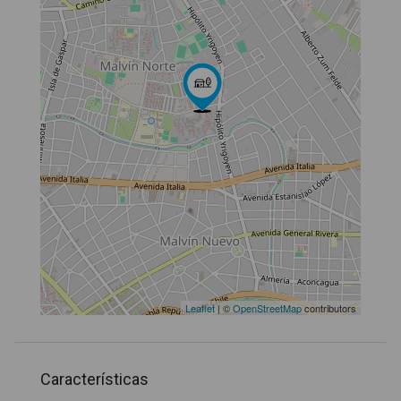
Leaflet
| ©
OpenStreetMap
contributors
Características