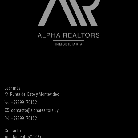
Leer más
Punta del Este y Montevideo
+59899170152
contacto@alpharealtors.uy
+59899170152
Contacto
Apartamentos
(1108)