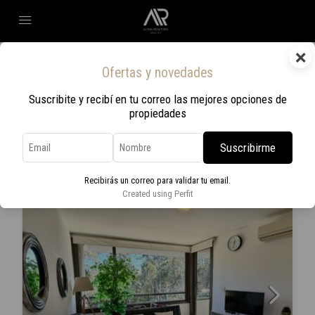
×
Home
Estacionamiento para visitantes
(Página 2)
Ofertas y novedades
Estacionamiento para visitantes
Suscribite y recibí en tu correo las mejores opciones de
propiedades
Ordenar por:
Orden por defecto
248 Propiedades
Suscribirme
EN VENTA
Recibirás un correo para validar tu email.
Created using Perfit