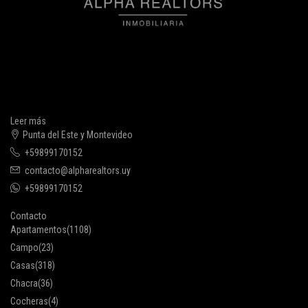
Leer más
Punta del Este y Montevideo
+59899170152
contacto@alpharealtors.uy
+59899170152
Contacto
Apartamentos
(1108)
Campo
(23)
Casas
(318)
Chacra
(36)
Cocheras
(4)