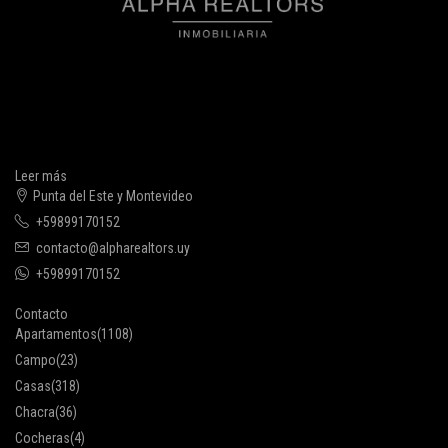
Leer más
Punta del Este y Montevideo
+59899170152
contacto@alpharealtors.uy
+59899170152
Contacto
Apartamentos
(1108)
Campo
(23)
Casas
(318)
Chacra
(36)
Cocheras
(4)