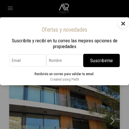
×
Home
Bella Vista
Ofertas y novedades
Bella Vista
Suscribite y recibí en tu correo las mejores opciones de
propiedades
Ordenar por:
Orden por defecto
14 Propiedades
Suscribirme
EN VENTA
Recibirás un correo para validar tu email.
Created using Perfit