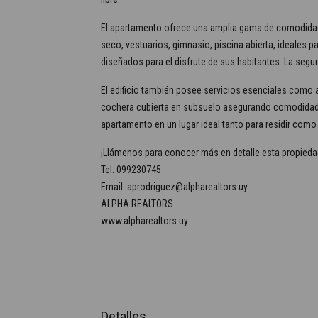
El apartamento ofrece una amplia gama de comodidade
seco, vestuarios, gimnasio, piscina abierta, ideales 
diseñados para el disfrute de sus habitantes. La segur
El edificio también posee servicios esenciales como ag
cochera cubierta en subsuelo asegurando comodidad y 
apartamento en un lugar ideal tanto para residir como
¡Llámenos para conocer más en detalle esta propieda
Tel: 099230745
Email: aprodriguez@alpharealtors.uy
ALPHA REALTORS
www.alpharealtors.uy
Detalles