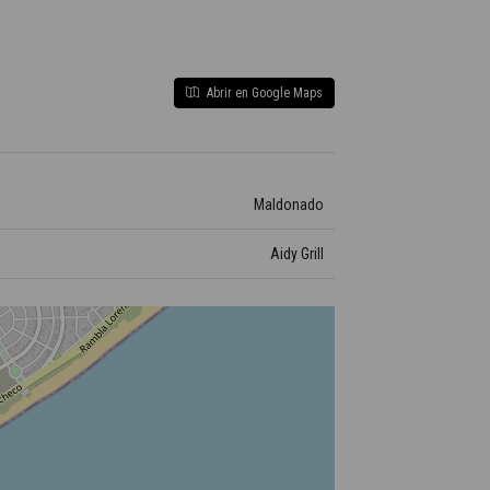
Abrir en Google Maps
Maldonado
Aidy Grill