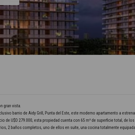
n gran vista.
xclusivo barrio de Aidy Grill, Punta del Este, este moderno apartamento a estre
recio de U$D 279.000, esta propiedad cuenta con 65 m² de superficie total, de 
os, 2 baños completos, uno de ellos en suite, una cocina totalmente equipada in