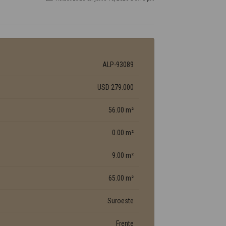
ALP-93089
USD 279.000
56.00 m²
0.00 m²
9.00 m²
65.00 m²
Suroeste
Frente