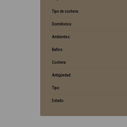
Tipo de cochera:
Dormitorios:
Ambientes:
Baños:
Cochera:
Antigüedad:
Tipo:
Estado: