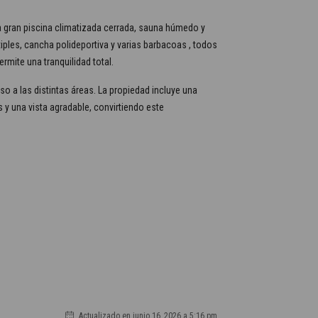
 gran piscina climatizada cerrada, sauna húmedo y
iples, cancha polideportiva y varias barbacoas , todos
rmite una tranquilidad total.
so a las distintas áreas. La propiedad incluye una
y una vista agradable, convirtiendo este
Actualizado en junio 16, 2026 a 5:16 pm