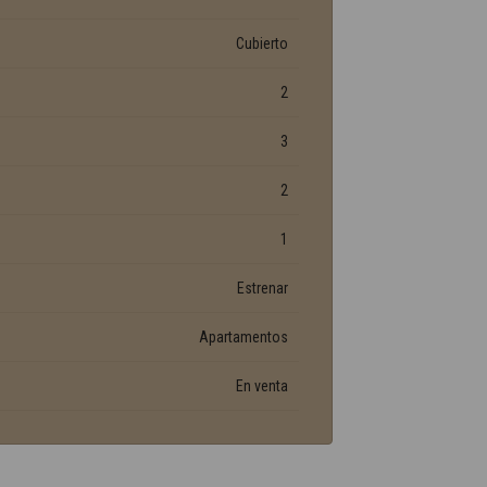
Cubierto
2
3
2
1
Estrenar
Apartamentos
En venta