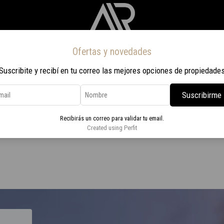
Ofertas y novedades
Inicio
Propiedades
Nosotros
Contacto
Viaje a Rio 2026
Suscribite y recibí en tu correo las mejores opciones de propiedade
Suscribirme
ste
Recibirás un correo para validar tu email.
Torres del Este
Created using Perfit