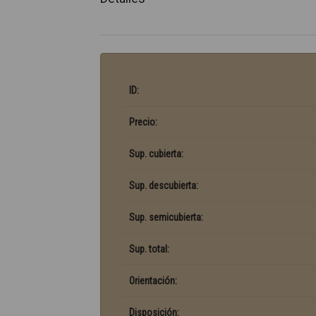
ID:
Precio:
Sup. cubierta:
Sup. descubierta:
Sup. semicubierta:
Sup. total:
Orientación:
Disposición: