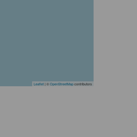
Leaflet
| ©
OpenStreetMap
contributors