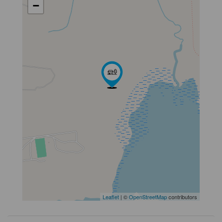
−
Leaflet
| ©
OpenStreetMap
contributors