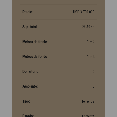
Precio:
USD 3.700.000
Sup. total:
26.50 ha
Metros de frente:
1 m2
Metros de fondo:
1 m2
Dormitorio:
0
Ambiente:
0
Tipo:
Terrenos
Estado:
En venta