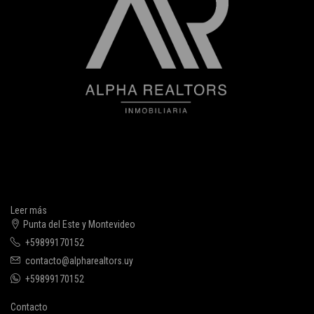
Leer más
Punta del Este y Montevideo
+59899170152
contacto@alpharealtors.uy
+59899170152
Contacto