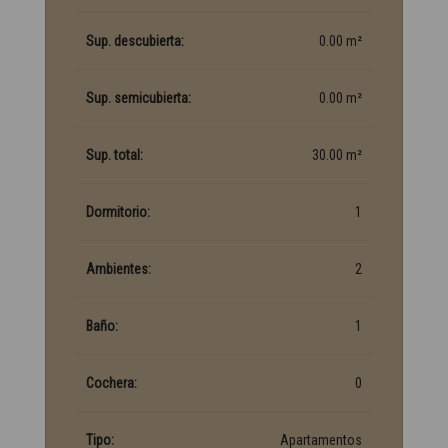
Sup. descubierta:
0.00 m²
Sup. semicubierta:
0.00 m²
Sup. total:
30.00 m²
Dormitorio:
1
Ambientes:
2
Baño:
1
Cochera:
0
Tipo:
Apartamentos