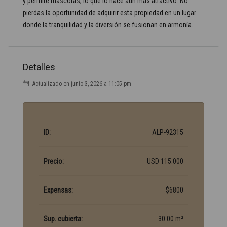
y permite mascotas, lo que lo hace aún más atractivo. No
pierdas la oportunidad de adquirir esta propiedad en un lugar
donde la tranquilidad y la diversión se fusionan en armonía.
Detalles
Actualizado en junio 3, 2026 a 11:05 pm
ID:
ALP-92315
Precio:
USD 115.000
Expensas:
$6800
Sup. cubierta:
30.00 m²