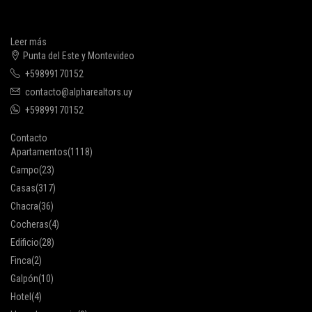
Leer más
Punta del Este y Montevideo
+59899170152
contacto@alpharealtors.uy
+59899170152
Contacto
Apartamentos
(1118)
Campo
(23)
Casas
(317)
Chacra
(36)
Cocheras
(4)
Edificio
(28)
Finca
(2)
Galpón
(10)
Hotel
(4)