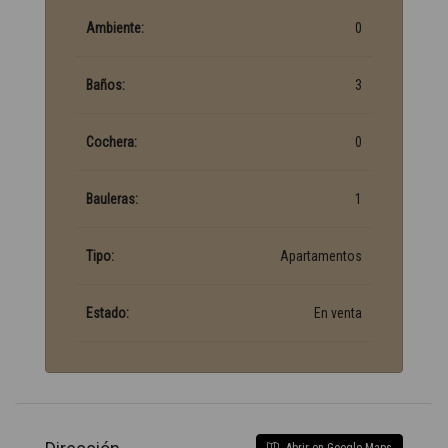
Ambiente:
0
Baños:
3
Cochera:
0
Bauleras:
1
Tipo:
Apartamentos
Estado:
En venta