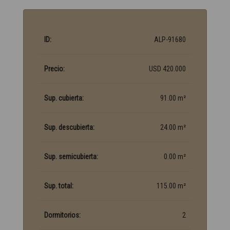
ID:
ALP-91680
Precio:
USD 420.000
Sup. cubierta:
91.00 m²
Sup. descubierta:
24.00 m²
Sup. semicubierta:
0.00 m²
Sup. total:
115.00 m²
Dormitorios:
2