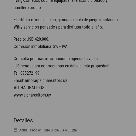
living-comedor, cocina equipada, aire acondicionado y
parrillero propio.
El edificio ofrece piscina, gimnasio, sala de juegos, solárium,
Wifi y servicios pensados para disfrutar todo el año.
Precio: U$D 420.000.
Comisión inmobiliaria: 3% + IVA.
Consultá por más información o agendá tu visita.
¡Llámenos para conocer más en detalle esta propiedad!
Tel: 095272199
Email: nmora@alpharealtors.uy
ALPHA REALTORS
www.alpharealtors.uy
Detalles
Actualizado en junio 8, 2026 a 4:58 pm