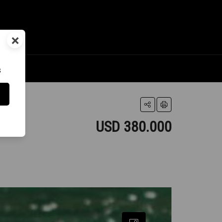
×
s
USD 380.000