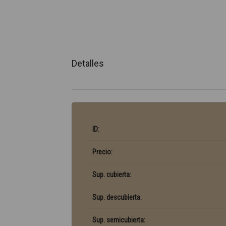
Detalles
ID:
Precio:
Sup. cubierta:
Sup. descubierta:
Sup. semicubierta: