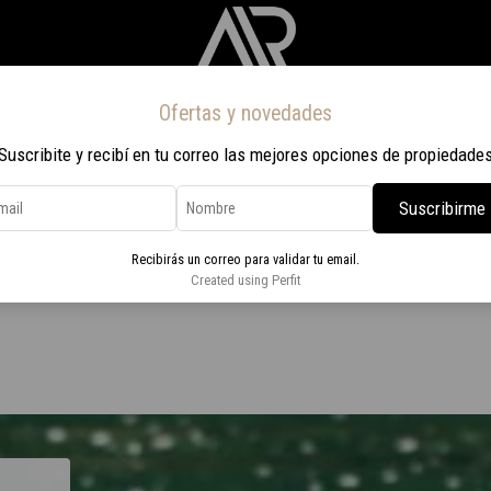
Ofertas y novedades
Inicio
Propiedades
Nosotros
Contacto
Viaje a Rio 2026
Suscribite y recibí en tu correo las mejores opciones de propiedade
Suscribirme
Colinas De Carrasco
Recibirás un correo para validar tu email.
cochera en Colinas De Carrasco
Created using Perfit