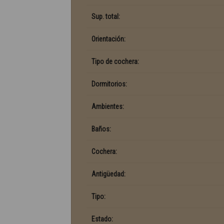
Sup. total:
Orientación:
Tipo de cochera:
Dormitorios:
Ambientes:
Baños:
Cochera:
Antigüedad:
Tipo:
Estado: