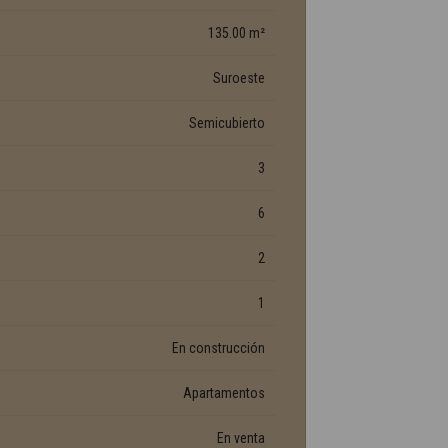
135.00 m²
Suroeste
Semicubierto
3
6
2
1
En construcción
Apartamentos
En venta