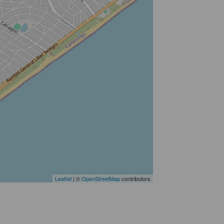
Leaflet
| ©
OpenStreetMap
contributors