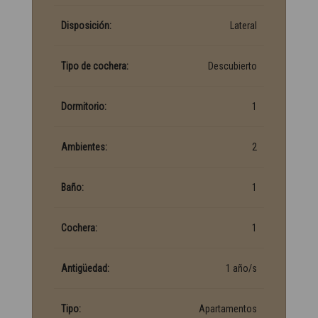
Disposición:
Lateral
Tipo de cochera:
Descubierto
Dormitorio:
1
Ambientes:
2
Baño:
1
Cochera:
1
Antigüedad:
1 año/s
Tipo:
Apartamentos