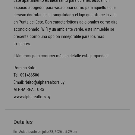
Este apartamento es ideal tanto para quienes buscan un
espacio acogedor para vacacionar como para aquellos que
desean disfrutar de la tranquilidad y el lujo que ofrece la vida
en Punta del Este. Con características adicionales como aire
acondicionado, WiFi y un ambiente verde, este inmueble se
presenta como una opción inmejorable para los más
exigentes.
¡Llámenos para conocer más en detalle esta propiedad!
Romina Brito
Tel: 091466506
Email: rbrito@alpharealtors.uy
ALPHA REALTORS
www.alpharealtors.uy
Detalles
Actualizado en julio 28, 2026 a 5:29 pm