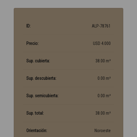
ID:
ALP-78761
Precio:
USD 4.000
Sup. cubierta:
38.00 m²
Sup. descubierta:
0.00 m²
Sup. semicubierta:
0.00 m²
Sup. total:
38.00 m²
Orientación:
Noroeste