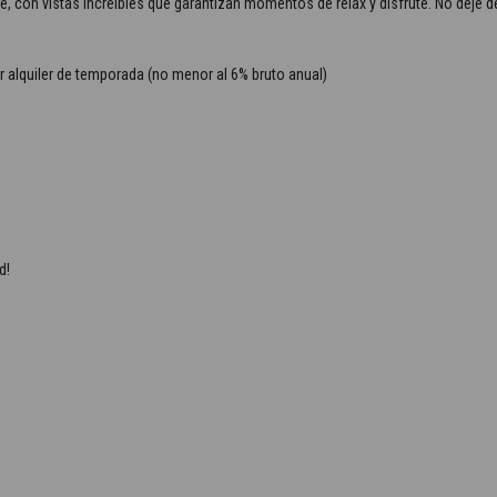
 con vistas increíbles que garantizan momentos de relax y disfrute. No deje de 
or alquiler de temporada (no menor al 6% bruto anual)
.
d!