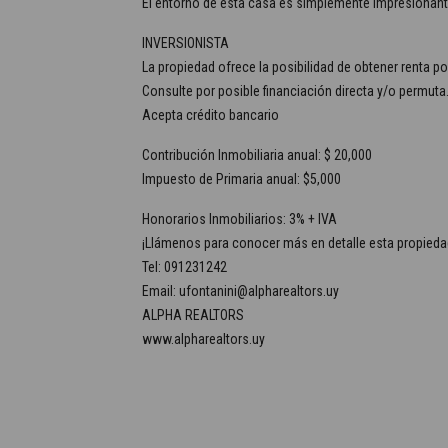
El entorno de esta casa es simplemente impresionante,
INVERSIONISTA
La propiedad ofrece la posibilidad de obtener renta p
Consulte por posible financiación directa y/o permuta
Acepta crédito bancario
Contribución Inmobiliaria anual: $ 20,000
Impuesto de Primaria anual: $5,000
Honorarios Inmobiliarios: 3% + IVA
¡Llámenos para conocer más en detalle esta propieda
Tel: 091231242
Email: ufontanini@alpharealtors.uy
ALPHA REALTORS
www.alpharealtors.uy