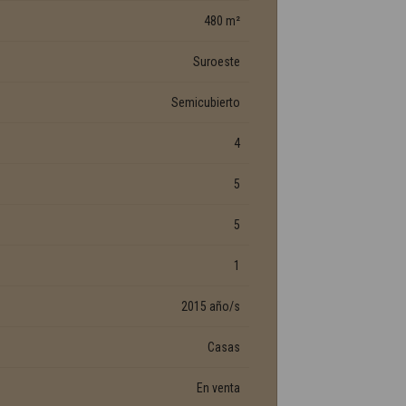
480 m²
Suroeste
Semicubierto
4
5
5
1
2015 año/s
Casas
En venta