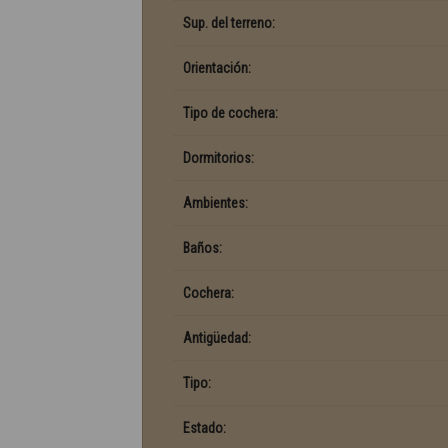
Sup. del terreno:
Orientación:
Tipo de cochera:
Dormitorios:
Ambientes:
Baños:
Cochera:
Antigüedad:
Tipo:
Estado: