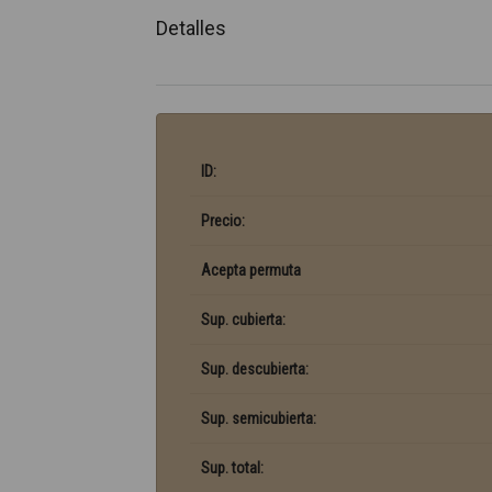
Detalles
ID:
Precio:
Acepta permuta
Sup. cubierta:
Sup. descubierta:
Sup. semicubierta:
Sup. total: