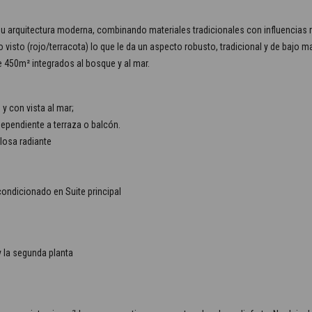
r su arquitectura moderna, combinando materiales tradicionales con influencia
llo visto (rojo/terracota) lo que le da un aspecto robusto, tradicional y de ba
e 450m² integrados al bosque y al mar.
 y con vista al mar;
ependiente a terraza o balcón.
losa radiante
condicionado en Suite principal
 la segunda planta