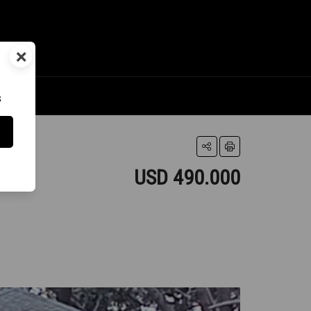
×
s
USD 490.000