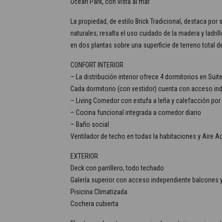
Ocean Park, con vista al mar.
La propiedad, de estilo Brick Tradicional, destaca po
naturales; resalta el uso cuidado de la madera y ladri
en dos plantas sobre una superficie de terreno total d
CONFORT INTERIOR
– La distribución interior ofrece 4 dormitorios en Suite
Cada dormitorio (con vestidor) cuenta con acceso ind
– Living Comedor con estufa a leña y calefacción por 
– Cocina funcional integrada a comedor diario
– Baño social
Ventilador de techo en todas la habitaciones y Aire A
EXTERIOR
Deck con parrillero, todo techado
Galería superior con acceso independiente balcones y
Pisicina Climatizada
Cochera cubierta