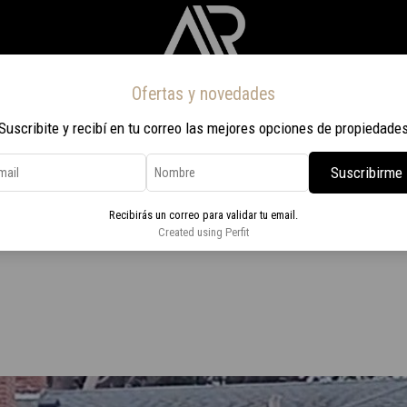
Ofertas y novedades
Inicio
Propiedades
Nosotros
Contacto
Viaje a Rio 2026
Suscribite y recibí en tu correo las mejores opciones de propiedade
Suscribirme
nte al mar Ocean Park
Recibirás un correo para validar tu email.
na climatizada, frente al mar
Created using Perfit