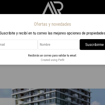
Ofertas y novedades
Inicio
Propiedades
Nosotros
Contacto
Viaje a Rio 2026
Suscribite y recibí en tu correo las mejores opciones de propiedade
Suscribirme
ta EVE TOWER
Recibirás un correo para validar tu email.
orio en venta EVE TOWER
Created using Perfit