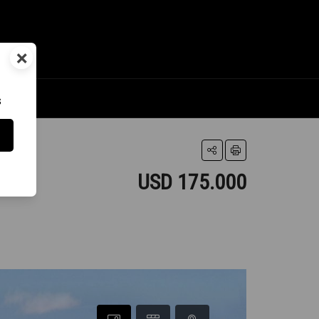
×
s
USD 175.000