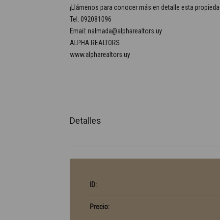
¡Llámenos para conocer más en detalle esta propieda
Tel: 092081096
Email: nalmada@alpharealtors.uy
ALPHA REALTORS
www.alpharealtors.uy
Detalles
ID:
Precio: