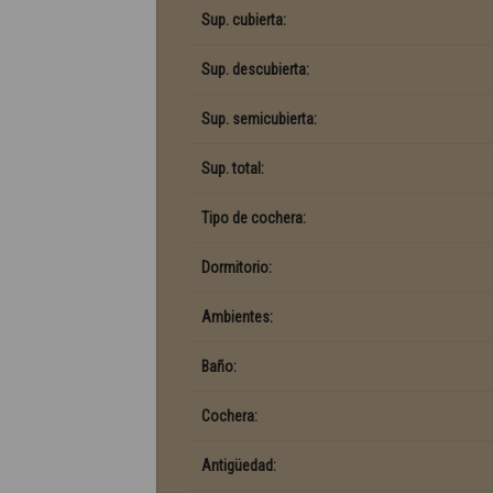
Sup. cubierta:
Sup. descubierta:
Sup. semicubierta:
Sup. total:
Tipo de cochera:
Dormitorio:
Ambientes:
Baño:
Cochera:
Antigüedad: