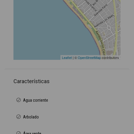
Leaflet
| ©
OpenStreetMap
contributors
Características
Agua corriente
Arbolado
Área verde