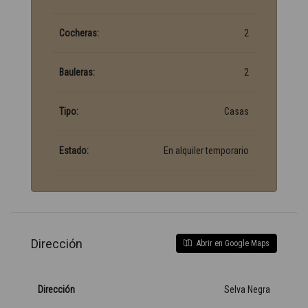
Cocheras:
2
Bauleras:
2
Tipo:
Casas
Estado:
En alquiler temporario
Dirección
Abrir en Google Maps
Dirección
Selva Negra