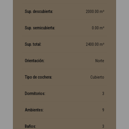
Sup. descubierta:
2000.00 m²
Sup. semicubierta:
0.00 m²
Sup. total:
2400.00 m²
Orientación:
Norte
Tipo de cochera:
Cubierto
Dormitorios:
3
Ambientes:
9
Baños:
3