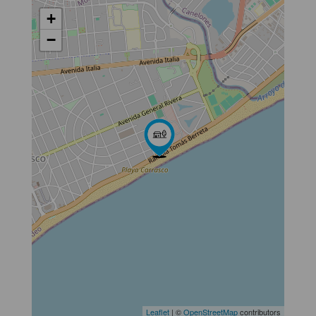
+
−
Leaflet
| ©
OpenStreetMap
contributors