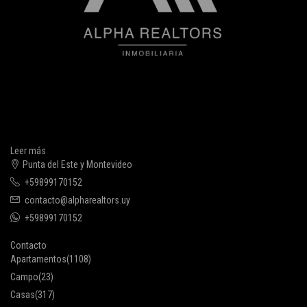
Leer más
Punta del Este y Montevideo
+59899170152
contacto@alpharealtors.uy
+59899170152
Contacto
Apartamentos
(1108)
Campo
(23)
Casas
(317)