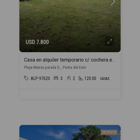
USD 7.800
Casa en alquiler temporario c/ cochera en Playa Mansa
Playa Mansa parada 0, , Punta del Este
ALP-97620
3
2
120.00
CASAS
EN VENTA