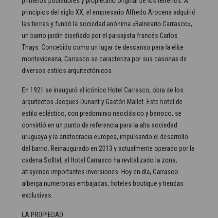
primeros pobladores y propietario original de los terrenos. A
principios del siglo XX, el empresario Alfredo Arocena adquirió
las tierras y fundó la sociedad anónima «Balneario Carrasco»,
un barrio jardín diseñado por el paisajista francés Carlos
Thays. Concebido como un lugar de descanso para la élite
montevideana, Carrasco se caracteriza por sus casonas de
diversos estilos arquitectónicos.
En 1921 se inauguró el icónico Hotel Carrasco, obra de los
arquitectos Jacques Dunant y Gastón Mallet. Este hotel de
estilo ecléctico, con predominio neoclásico y barroco, se
convirtió en un punto de referencia para la alta sociedad
uruguaya y la aristocracia europea, impulsando el desarrollo
del barrio. Reinaugurado en 2013 y actualmente operado por la
cadena Sofitel, el Hotel Carrasco ha revitalizado la zona,
atrayendo importantes inversiones. Hoy en día, Carrasco
alberga numerosas embajadas, hoteles boutique y tiendas
exclusivas.
LA PROPIEDAD: