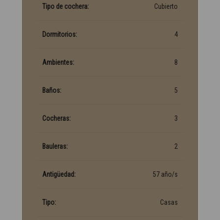
Tipo de cochera:
Cubierto
Dormitorios:
4
Ambientes:
8
Baños:
5
Cocheras:
3
Bauleras:
2
Antigüedad:
57 año/s
Tipo:
Casas