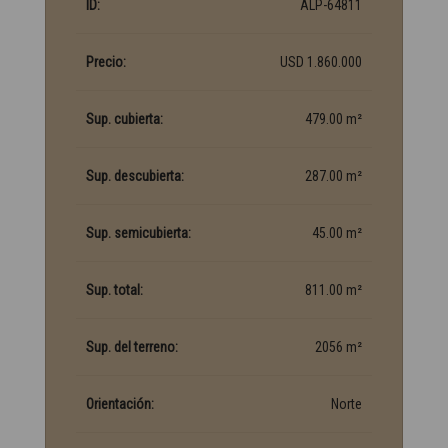
ID:
ALP-64811
Precio:
USD 1.860.000
Sup. cubierta:
479.00 m²
Sup. descubierta:
287.00 m²
Sup. semicubierta:
45.00 m²
Sup. total:
811.00 m²
Sup. del terreno:
2056 m²
Orientación:
Norte