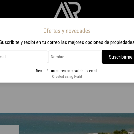
Ofertas y novedades
Inicio
Propiedades
Nosotros
Contacto
Viaje a Rio 2026
Suscribite y recibí en tu correo las mejores opciones de propiedade
Suscribirme
Recibirás un correo para validar tu email.
a Ballena
Created using Perfit