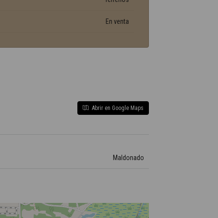
En venta
Abrir en Google Maps
Maldonado