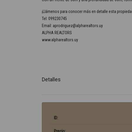
¡Llámenos para conocer más en detalle esta propieda
Tel: 099230745
Email: aprodriguez@alpharealtors.uy
ALPHA REALTORS
www.alpharealtors.uy
Detalles
ID:
Precio: