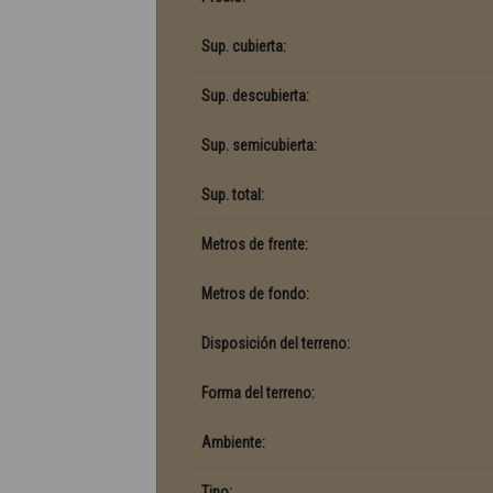
Sup. cubierta:
Sup. descubierta:
Sup. semicubierta:
Sup. total:
Metros de frente:
Metros de fondo:
Disposición del terreno:
Forma del terreno:
Ambiente:
Tipo: