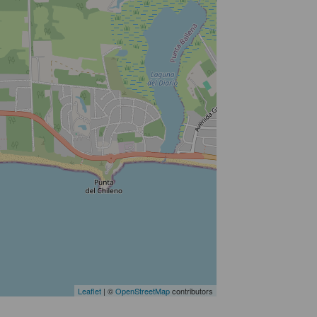
Leaflet
| ©
OpenStreetMap
contributors