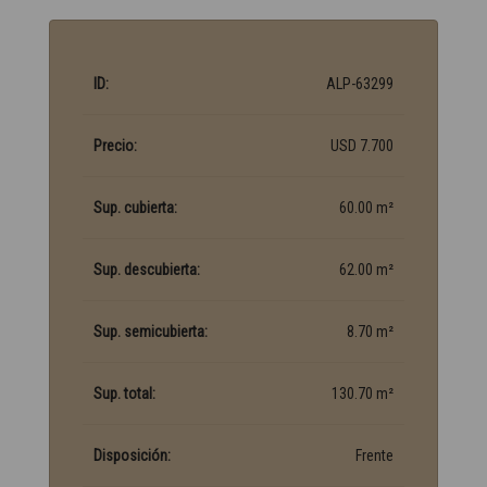
ID:
ALP-63299
Precio:
USD 7.700
Sup. cubierta:
60.00 m²
Sup. descubierta:
62.00 m²
Sup. semicubierta:
8.70 m²
Sup. total:
130.70 m²
Disposición:
Frente