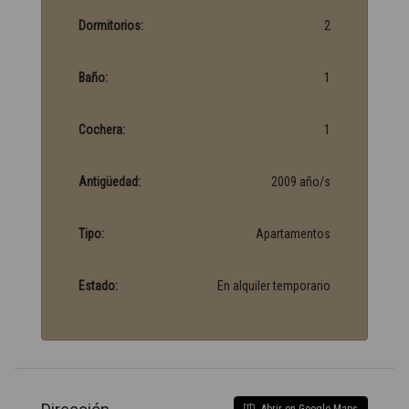
Dormitorios:
2
Baño:
1
Cochera:
1
Antigüedad:
2009 año/s
Tipo:
Apartamentos
Estado:
En alquiler temporario