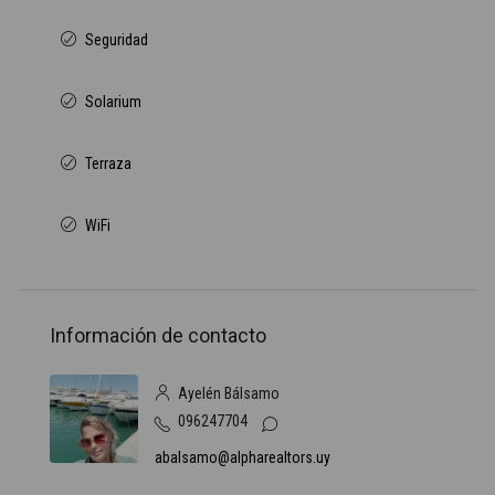
Seguridad
Solarium
Terraza
WiFi
Información de contacto
Ayelén Bálsamo
096247704
abalsamo@alpharealtors.uy