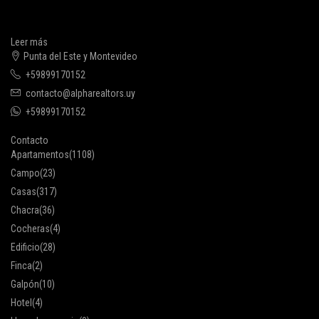
Leer más
Punta del Este y Montevideo
+59899170152
contacto@alpharealtors.uy
+59899170152
Contacto
Apartamentos
(1108)
Campo
(23)
Casas
(317)
Chacra
(36)
Cocheras
(4)
Edificio
(28)
Finca
(2)
Galpón
(10)
Hotel
(4)