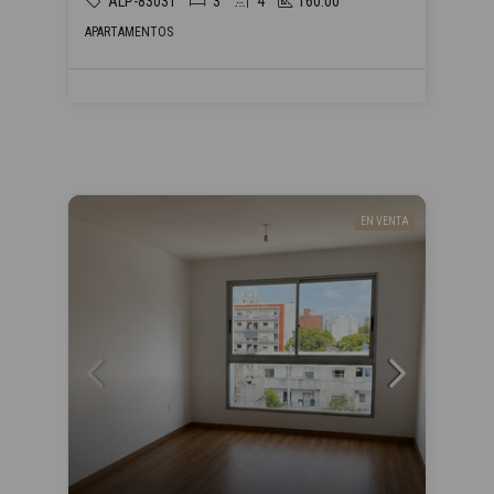
ALP-83031
3
4
160.00
APARTAMENTOS
EN VENTA