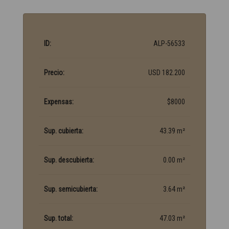
ID:
ALP-56533
Precio:
USD 182.200
Expensas:
$8000
Sup. cubierta:
43.39 m²
Sup. descubierta:
0.00 m²
Sup. semicubierta:
3.64 m²
Sup. total:
47.03 m²