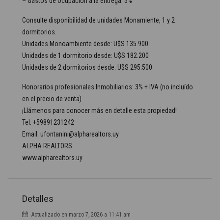
– Gastos de Ocupación a la entrega: 5%
Consulte disponibilidad de unidades Monamiente, 1 y 2
dormitorios.
Unidades Monoambiente desde: U$S 135.900
Unidades de 1 dormitorio desde: U$S 182.200
Unidades de 2 dormitorios desde: U$S 295.500
Honorarios profesionales Inmobiliarios: 3% + IVA (no incluído
en el precio de venta)
¡Llámenos para conocer más en detalle esta propiedad!
Tel: +59891231242
Email: ufontanini@alpharealtors.uy
ALPHA REALTORS
www.alpharealtors.uy
Detalles
Actualizado en marzo 7, 2026 a 11:41 am