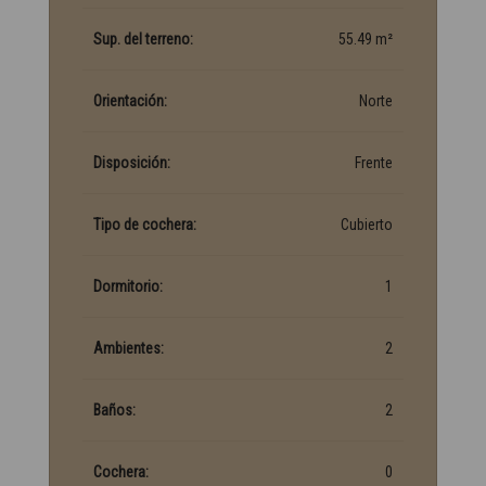
Sup. del terreno:
55.49 m²
Orientación:
Norte
Disposición:
Frente
Tipo de cochera:
Cubierto
Dormitorio:
1
Ambientes:
2
Baños:
2
Cochera:
0