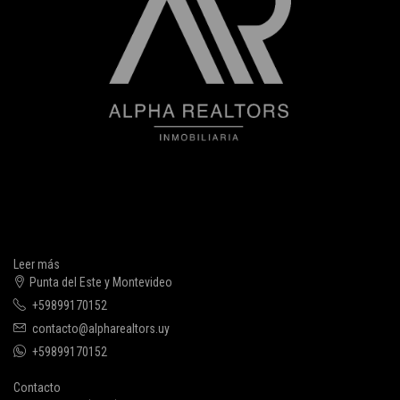
Leer más
Punta del Este y Montevideo
+59899170152
contacto@alpharealtors.uy
+59899170152
Contacto