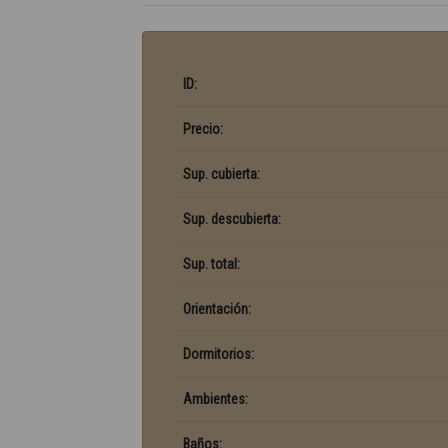
ID:
Precio:
Sup. cubierta:
Sup. descubierta:
Sup. total:
Orientación:
Dormitorios:
Ambientes:
Baños: