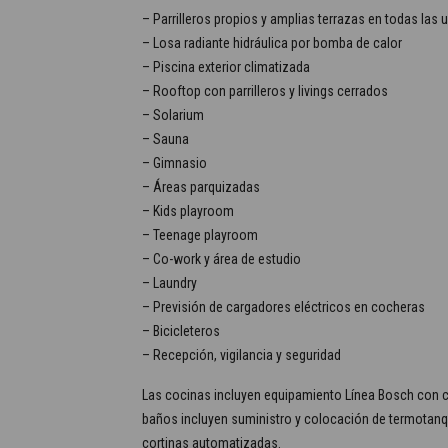
– Parrilleros propios y amplias terrazas en todas las 
– Losa radiante hidráulica por bomba de calor
– Piscina exterior climatizada
– Rooftop con parrilleros y livings cerrados
– Solarium
– Sauna
– Gimnasio
– Áreas parquizadas
– Kids playroom
– Teenage playroom
– Co-work y área de estudio
– Laundry
– Previsión de cargadores eléctricos en cocheras
– Bicicleteros
– Recepción, vigilancia y seguridad
Las cocinas incluyen equipamiento Línea Bosch con cam
baños incluyen suministro y colocación de termotanqu
cortinas automatizadas.