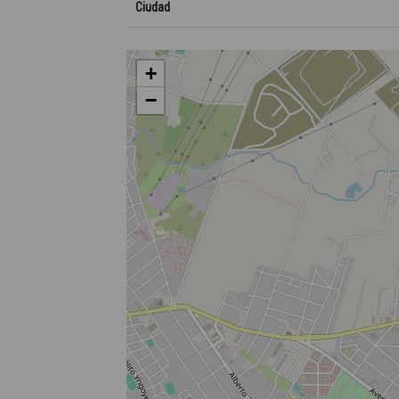
Ciudad
+
−