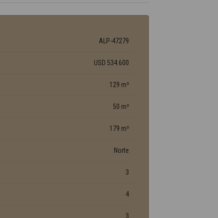
ALP-47279
USD 534.600
129 m²
50 m²
179 m²
Norte
3
4
3