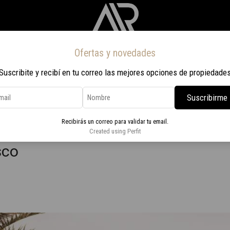
Ofertas y novedades
Inicio
Propiedades
Nosotros
Contacto
Viaje a Rio 2026
Suscribite y recibí en tu correo las mejores opciones de propiedade
Suscribirme
torios Amplia Terraza Parrillero – Carrasco
Recibirás un correo para validar tu email.
enar 3 Dormitorios Amplia
Created using Perfit
sco