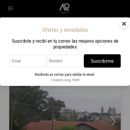
×
Home
Río Negro
Ofertas y novedades
Río Negro
Suscribite y recibí en tu correo las mejores opciones de
propiedades
Ordenar por:
Orden por defecto
1 Propiedad
Suscribirme
EN VENTA
Recibirás un correo para validar tu email.
Created using Perfit