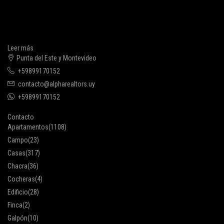
Leer más
Punta del Este y Montevideo
+59899170152
contacto@alpharealtors.uy
+59899170152
Contacto
Apartamentos
(1108)
Campo
(23)
Casas
(317)
Chacra
(36)
Cocheras
(4)
Edificio
(28)
Finca
(2)
Galpón
(10)