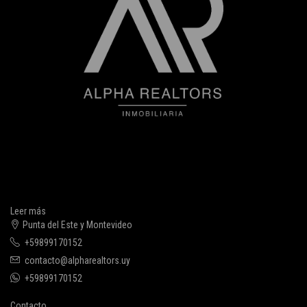
Leer más
Punta del Este y Montevideo
+59899170152
contacto@alpharealtors.uy
+59899170152
Contacto