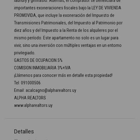
laundry y gimnasio. Además, el comprador se beneficiará de
importantes exoneraciones fiscales bajo la LEY DE VIVIENDA
PROMOVIDA, que incluye la exoneración del Impuesto de
Transmisiones Patrimoniales, del Impuesto al Patrimonio por
diez años y del Impuesto a la Renta de los alquileres por el
mismo período. Este apartamento no solo es un lugar para
vivir, sino una inversión con múltiples ventajas en un entorno
privilegiado.
GASTOS DE OCUPACION 5%
COMISION INMOBILIARIA 3%+IVA
¡Llámenos para conocer más en detalle esta propiedad!
Tel: 091000506
Email: acalcagno@alpharealtors.uy
ALPHA REALTORS
www.alpharealtors.uy
Detalles