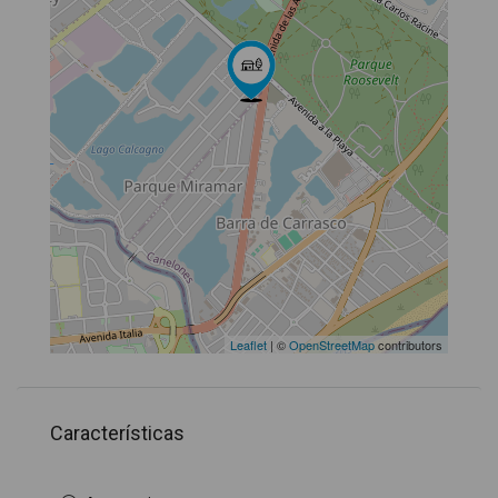
Leaflet
| ©
OpenStreetMap
contributors
Características