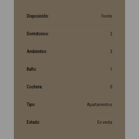
Disposición:
Frente
Dormitorios:
2
Ambientes:
3
Baño:
1
Cochera:
0
Tipo:
Apartamentos
Estado:
En venta