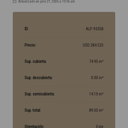
Actualizado en julio 27, 2026 a 10:36 am
ID:
ALP-93358
Precio:
USD 284.525
Sup. cubierta:
74.95 m²
Sup. descubierta:
0.00 m²
Sup. semicubierta:
14.10 m²
Sup. total:
89.05 m²
Orientación:
Este