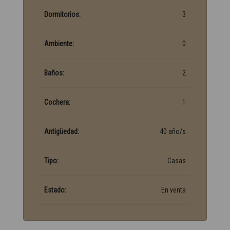
Dormitorios:
3
Ambiente:
0
Baños:
2
Cochera:
1
Antigüedad:
40 año/s
Tipo:
Casas
Estado:
En venta