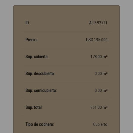
ID:
ALP-92721
Precio:
USD 195.000
Sup. cubierta:
178.00 m²
Sup. descubierta:
0.00 m²
Sup. semicubierta:
0.00 m²
Sup. total:
251.00 m²
Tipo de cochera:
Cubierto