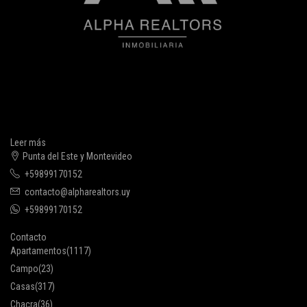
Leer más
Punta del Este y Montevideo
+59899170152
contacto@alpharealtors.uy
+59899170152
Contacto
Apartamentos
(1117)
Campo
(23)
Casas
(317)
Chacra
(36)