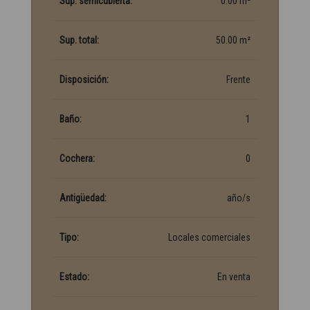
Sup. semicubierta:
0.00 m²
Sup. total:
50.00 m²
Disposición:
Frente
Baño:
1
Cochera:
0
Antigüedad:
año/s
Tipo:
Locales comerciales
Estado:
En venta