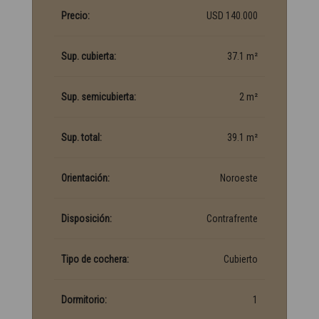
Precio:
USD 140.000
Sup. cubierta:
37.1 m²
Sup. semicubierta:
2 m²
Sup. total:
39.1 m²
Orientación:
Noroeste
Disposición:
Contrafrente
Tipo de cochera:
Cubierto
Dormitorio:
1