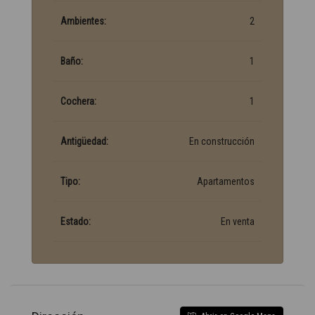
Ambientes:
2
Baño:
1
Cochera:
1
Antigüedad:
En construcción
Tipo:
Apartamentos
Estado:
En venta