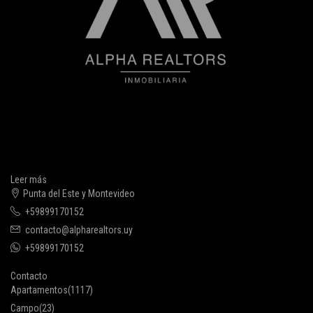
Leer más
Punta del Este y Montevideo
+59899170152
contacto@alpharealtors.uy
+59899170152
Contacto
Apartamentos
(1117)
Campo
(23)