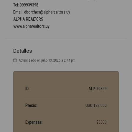
Tel: 099939398
Email: dborches@alpharealtors.uy
ALPHA REALTORS
www.alpharealtors.uy
Detalles
Actualizado en julio 13, 2026 a 2:44 pm
ID:
ALP-90899
Precio:
USD 132.000
Expensas:
$5500