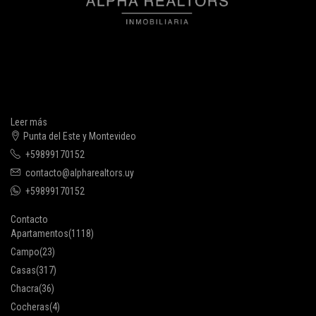
Leer más
Punta del Este y Montevideo
+59899170152
contacto@alpharealtors.uy
+59899170152
Contacto
Apartamentos
(1118)
Campo
(23)
Casas
(317)
Chacra
(36)
Cocheras
(4)