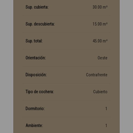
Sup. cubierta:
30.00 m²
Sup. descubierta:
15.00 m²
Sup. total:
45.00 m²
Orientación:
Oeste
Disposición:
Contrafrente
Tipo de cochera:
Cubierto
Dormitorio:
1
Ambiente:
1