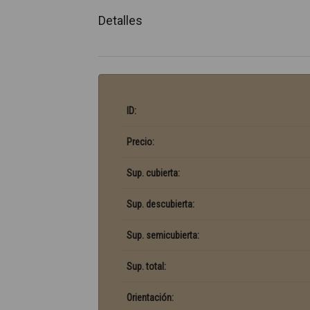
Detalles
ID:
Precio:
Sup. cubierta:
Sup. descubierta:
Sup. semicubierta:
Sup. total:
Orientación: