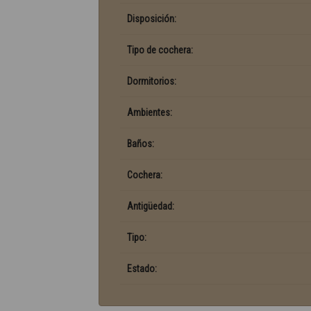
Disposición:
Tipo de cochera:
Dormitorios:
Ambientes:
Baños:
Cochera:
Antigüedad:
Tipo:
Estado: