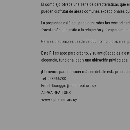
El complejo ofrece una serie de características que 
pueden disfrutar de áreas comunes excepcionales que 
La propiedad está equipada con todas las comodidade
forestación que invita a la relajación y el esparcimient
Garajes disponibles desde 23.000 no incluidos en el p
Este PH es apto para crédito, y su antigüedad es a es
elegancia, funcionalidad y una ubicación privilegiada.
¡Llámenos para conocer más en detalle esta propieda
Tel: 093966283
Email: lbonggio@alpharealtors.uy
ALPHA REALTORS
www.alpharealtors.uy