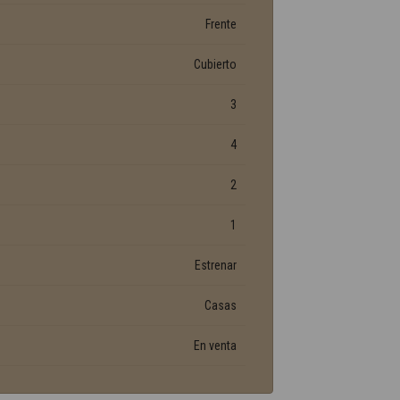
Frente
Cubierto
3
4
2
1
Estrenar
Casas
En venta