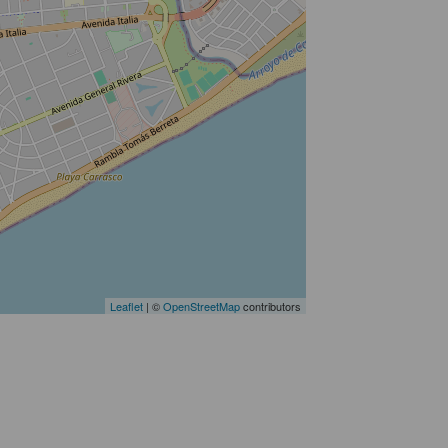
Leaflet
| ©
OpenStreetMap
contributors