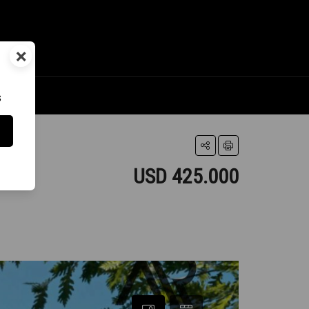
×
s
USD 425.000