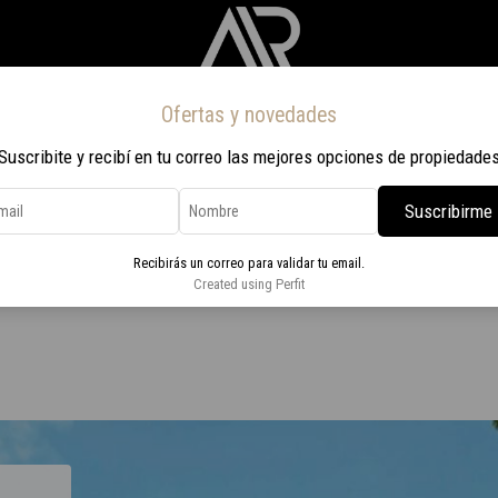
Ofertas y novedades
Inicio
Propiedades
Nosotros
Contacto
Viaje a Rio 2026
Suscribite y recibí en tu correo las mejores opciones de propiedade
Suscribirme
o Norte
Recibirás un correo para validar tu email.
cochera en Carrasco Norte
Created using Perfit