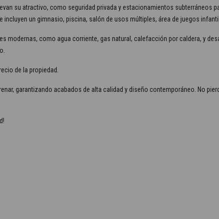
elevan su atractivo, como seguridad privada y estacionamientos subterráneos p
incluyen un gimnasio, piscina, salón de usos múltiples, área de juegos infanti
s modernas, como agua corriente, gas natural, calefacción por caldera, y des
o.
recio de la propiedad.
trenar, garantizando acabados de alta calidad y diseño contemporáneo. No pierd
d!