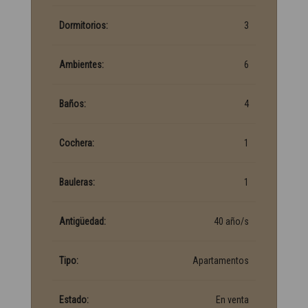
Dormitorios:
3
Ambientes:
6
Baños:
4
Cochera:
1
Bauleras:
1
Antigüedad:
40 año/s
Tipo:
Apartamentos
Estado:
En venta