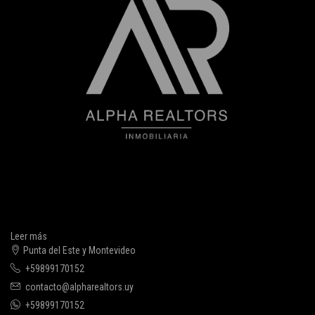
Leer más
Punta del Este y Montevideo
+59899170152
contacto@alpharealtors.uy
+59899170152