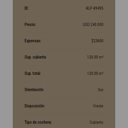
ID:
ALP-89495
Precio:
USD 240.000
Expensas:
$23800
Sup. cubierta:
120.00 m²
Sup. total:
120.00 m²
Orientación:
Sur
Disposición:
Frente
Tipo de cochera:
Cubierto