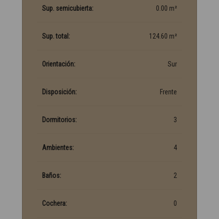
Sup. semicubierta:
0.00 m²
Sup. total:
124.60 m²
Orientación:
Sur
Disposición:
Frente
Dormitorios:
3
Ambientes:
4
Baños:
2
Cochera:
0