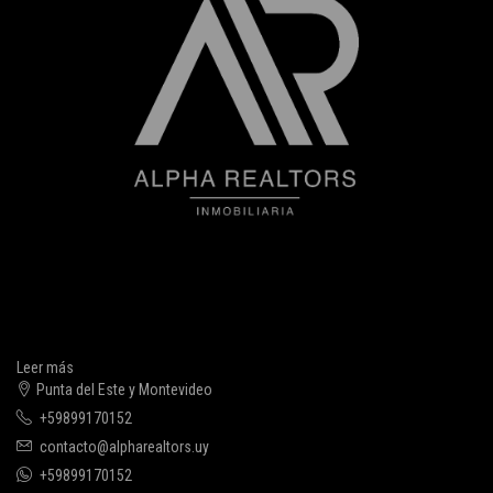
Leer más
Punta del Este y Montevideo
+59899170152
contacto@alpharealtors.uy
+59899170152