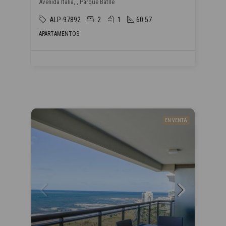
Avenida Italia, , Parque Batlle
ALP-97892
2
1
60.57
APARTAMENTOS
EN VENTA