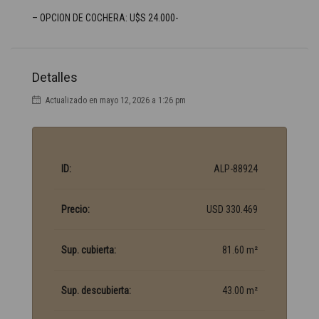
– OPCION DE COCHERA: U$S 24.000-
Detalles
Actualizado en mayo 12, 2026 a 1:26 pm
ID:
ALP-88924
Precio:
USD 330.469
Sup. cubierta:
81.60 m²
Sup. descubierta:
43.00 m²