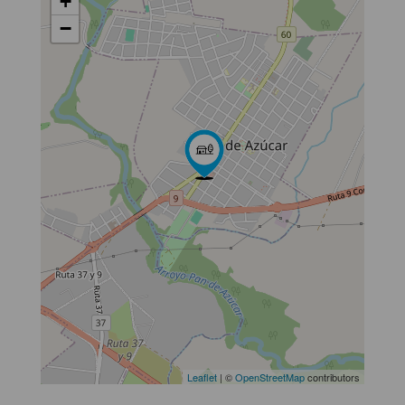
+
−
Leaflet
| ©
OpenStreetMap
contributors