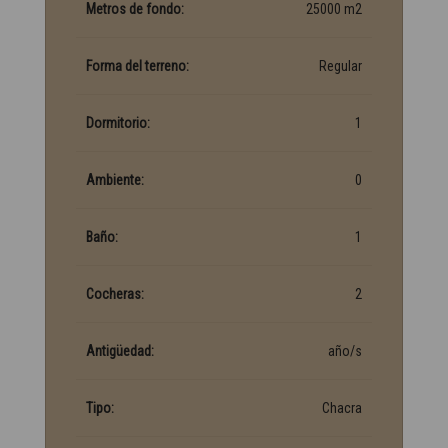
Metros de fondo:
25000 m2
Forma del terreno:
Regular
Dormitorio:
1
Ambiente:
0
Baño:
1
Cocheras:
2
Antigüedad:
año/s
Tipo:
Chacra