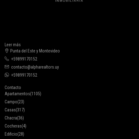
Leer más
Punta del Este y Montevideo
+59899170152
contacto@alpharealtors.uy
+59899170152
Contacto
Apartamentos
(1105)
Campo
(23)
Casas
(317)
Chacra
(36)
Cocheras
(4)
Edificio
(28)