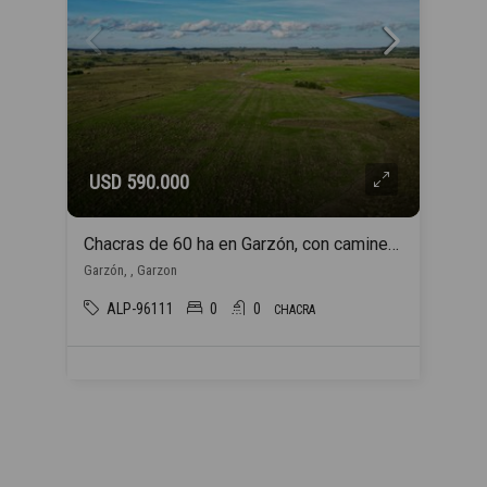
USD 590.000
Chacras de 60 ha en Garzón, con caminería y luz en la portera.
Garzón, , Garzon
ALP-96111
0
0
CHACRA