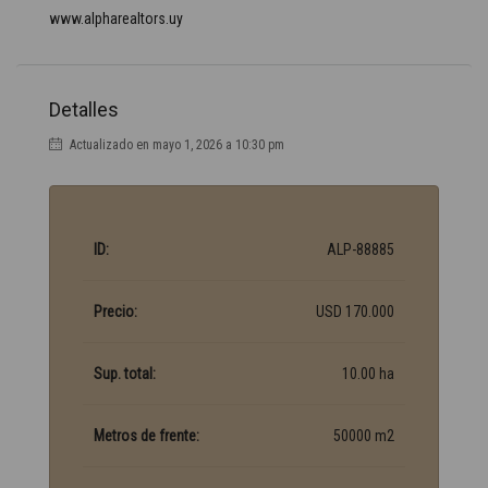
www.alpharealtors.uy
Detalles
Actualizado en mayo 1, 2026 a 10:30 pm
ID:
ALP-88885
Precio:
USD 170.000
Sup. total:
10.00 ha
Metros de frente:
50000 m2