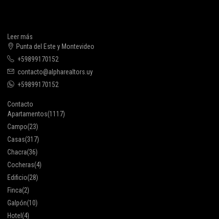
Leer más
Punta del Este y Montevideo
+59899170152
contacto@alpharealtors.uy
+59899170152
Contacto
Apartamentos
(1117)
Campo
(23)
Casas
(317)
Chacra
(36)
Cocheras
(4)
Edificio
(28)
Finca
(2)
Galpón
(10)
Hotel
(4)