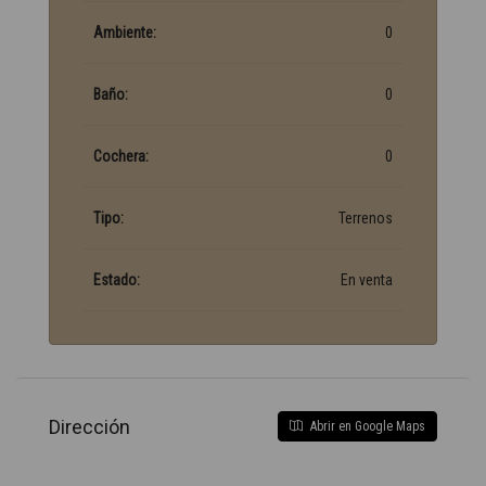
Ambiente:
0
Baño:
0
Cochera:
0
Tipo:
Terrenos
Estado:
En venta
Dirección
Abrir en Google Maps