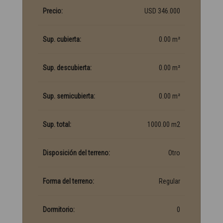
Precio:
USD 346.000
Sup. cubierta:
0.00 m²
Sup. descubierta:
0.00 m²
Sup. semicubierta:
0.00 m²
Sup. total:
1000.00 m2
Disposición del terreno:
Otro
Forma del terreno:
Regular
Dormitorio:
0