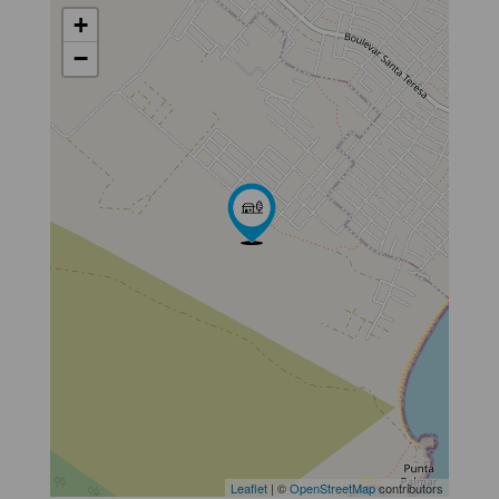
+
−
Leaflet
| ©
OpenStreetMap
contributors