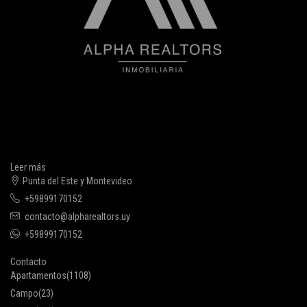
Leer más
Punta del Este y Montevideo
+59899170152
contacto@alpharealtors.uy
+59899170152
Contacto
Apartamentos
(1108)
Campo
(23)