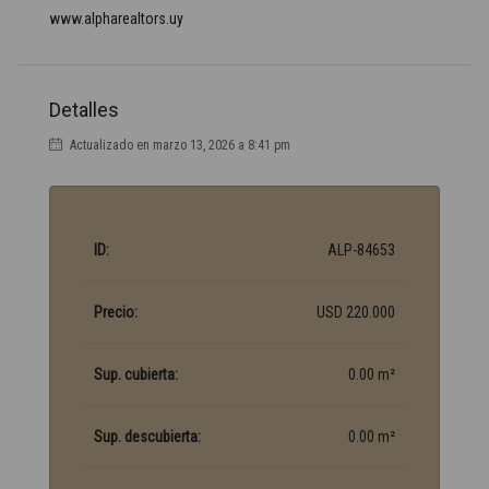
www.alpharealtors.uy
Detalles
Actualizado en marzo 13, 2026 a 8:41 pm
ID:
ALP-84653
Precio:
USD 220.000
Sup. cubierta:
0.00 m²
Sup. descubierta:
0.00 m²