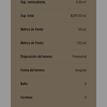
Sup. semicubierta:
0.00 m²
Sup. total:
8209.00 m2
Metros de frente:
50 m2
Metros de fondo:
132 m2
Disposición del terreno:
Perimetral
Forma del terreno:
Irregular
Baño:
0
Cochera:
0