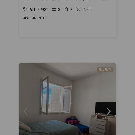
ALP-97931
3
2
94.60
APARTAMENTOS
EN VENTA