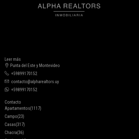
Leer más
Punta del Este y Montevideo
+59899170152
contacto@alpharealtors.uy
+59899170152
Contacto
Apartamentos
(1117)
Campo
(23)
Casas
(317)
Chacra
(36)