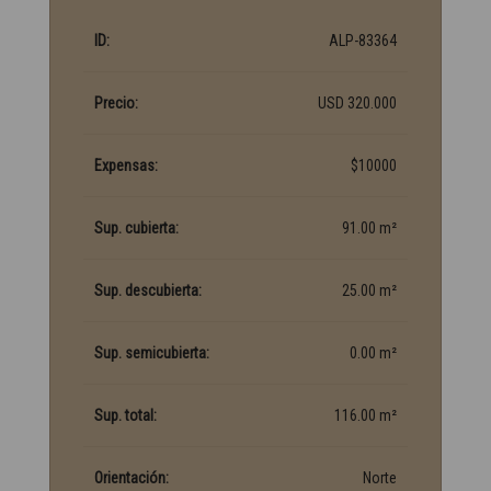
ID:
ALP-83364
Precio:
USD 320.000
Expensas:
$10000
Sup. cubierta:
91.00 m²
Sup. descubierta:
25.00 m²
Sup. semicubierta:
0.00 m²
Sup. total:
116.00 m²
Orientación:
Norte