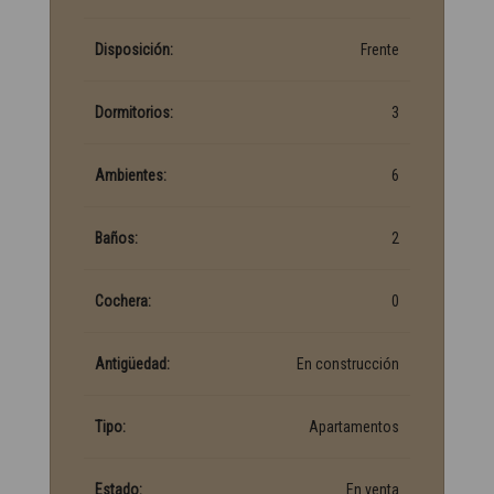
Disposición:
Frente
Dormitorios:
3
Ambientes:
6
Baños:
2
Cochera:
0
Antigüedad:
En construcción
Tipo:
Apartamentos
Estado:
En venta