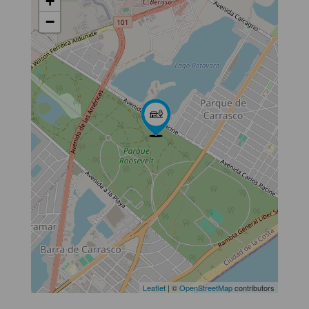
+
−
Leaflet
| ©
OpenStreetMap
contributors