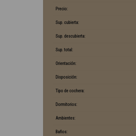
Precio:
Sup. cubierta:
Sup. descubierta:
Sup. total:
Orientación:
Disposición:
Tipo de cochera:
Dormitorios:
Ambientes:
Baños: