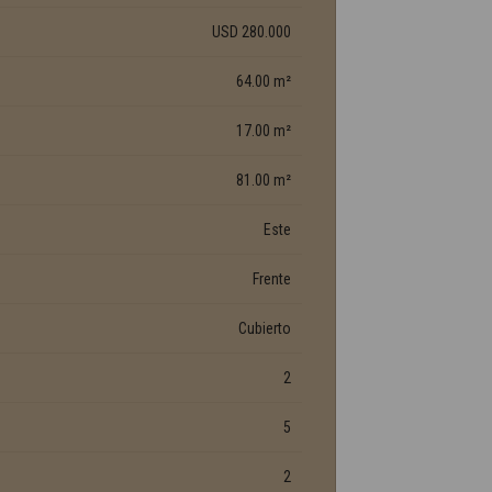
USD 280.000
64.00 m²
17.00 m²
81.00 m²
Este
Frente
Cubierto
2
5
2