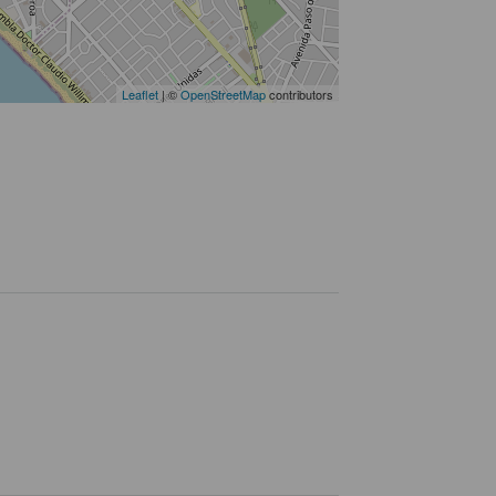
Leaflet
| ©
OpenStreetMap
contributors