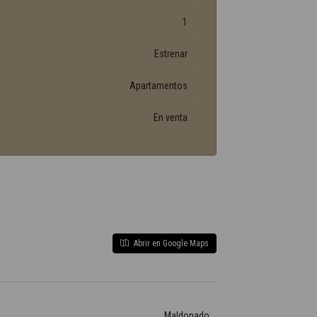
1
Estrenar
Apartamentos
En venta
Abrir en Google Maps
Maldonado