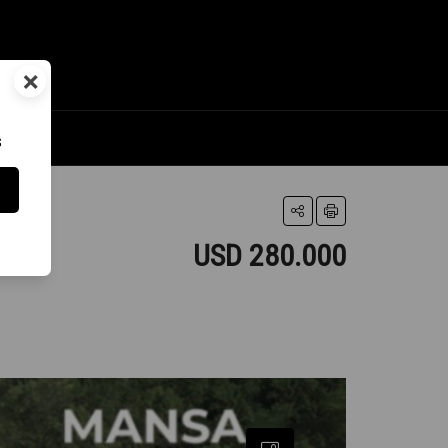
×
s
USD 280.000