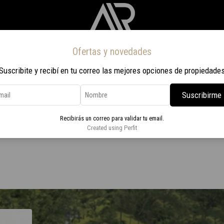
Ofertas y novedades
Inicio
Propiedades
Nosotros
Contacto
Viaje a Rio 2026
Suscribite y recibí en tu correo las mejores opciones de propiedade
Suscribirme
Playa Mansa
Recibirás un correo para validar tu email.
 cochera en Playa Mansa
Created using Perfit