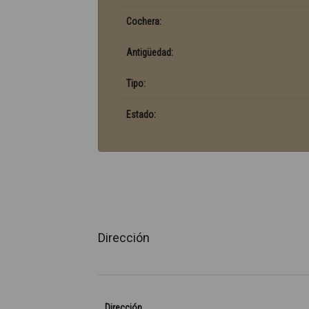
Cochera:
Antigüedad:
Tipo:
Estado:
Dirección
Dirección