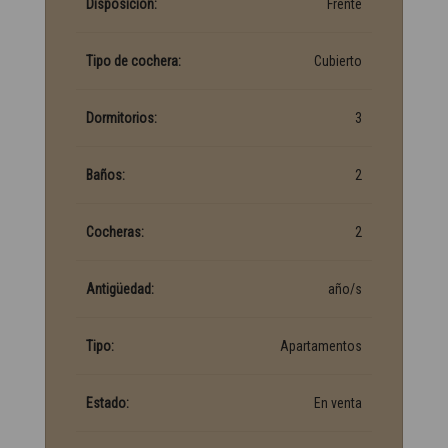
Disposición:
Frente
Tipo de cochera:
Cubierto
Dormitorios:
3
Baños:
2
Cocheras:
2
Antigüedad:
año/s
Tipo:
Apartamentos
Estado:
En venta