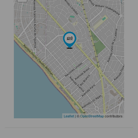
Leaflet
| ©
OpenStreetMap
contributors