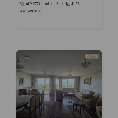
ALP-97711
1
1
41.36
APARTAMENTOS
EN VENTA