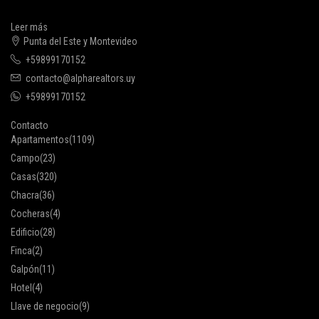
Leer más
Punta del Este y Montevideo
+59899170152
contacto@alpharealtors.uy
+59899170152
Contacto
Apartamentos
(1109)
Campo
(23)
Casas
(320)
Chacra
(36)
Cocheras
(4)
Edificio
(28)
Finca
(2)
Galpón
(11)
Hotel
(4)
Llave de negocio
(9)