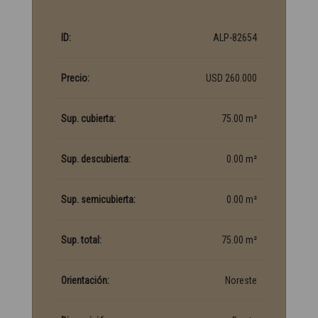
ID:
ALP-82654
Precio:
USD 260.000
Sup. cubierta:
75.00 m²
Sup. descubierta:
0.00 m²
Sup. semicubierta:
0.00 m²
Sup. total:
75.00 m²
Orientación:
Noreste