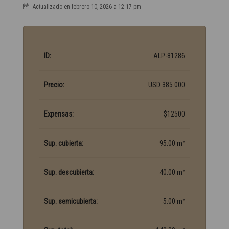
Actualizado en febrero 10, 2026 a 12:17 pm
ID:
ALP-81286
Precio:
USD 385.000
Expensas:
$12500
Sup. cubierta:
95.00 m²
Sup. descubierta:
40.00 m²
Sup. semicubierta:
5.00 m²