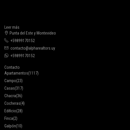
Leer más
Punta del Este y Montevideo
+59899170152
contacto@alpharealtors.uy
+59899170152
Contacto
Apartamentos
(1117)
Campo
(23)
Casas
(317)
Chacra
(36)
Cocheras
(4)
Edificio
(28)
Finca
(2)
Galpón
(10)