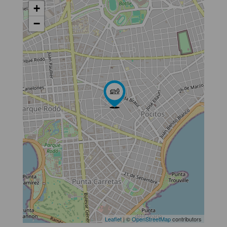
+
−
Leaflet
| ©
OpenStreetMap
contributors