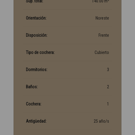
Sup. total:
140.00 m²
Orientación:
Noreste
Disposición:
Frente
Tipo de cochera:
Cubierto
Dormitorios:
3
Baños:
2
Cochera:
1
Antigüedad:
25 año/s