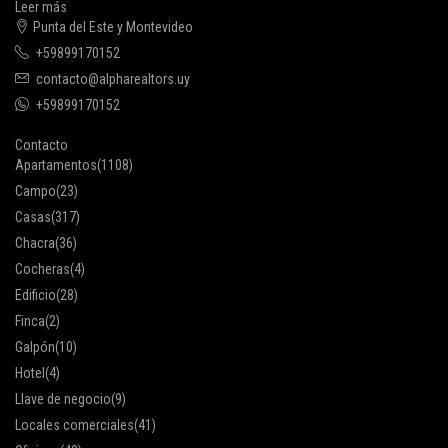
Leer más
Punta del Este y Montevideo
+59899170152
contacto@alpharealtors.uy
+59899170152
Contacto
Apartamentos
(1108)
Campo
(23)
Casas
(317)
Chacra
(36)
Cocheras
(4)
Edificio
(28)
Finca
(2)
Galpón
(10)
Hotel
(4)
Llave de negocio
(9)
Locales comerciales
(41)