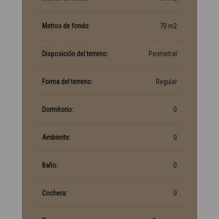
Metros de fondo:
70 m2
Disposición del terreno:
Perimetral
Forma del terreno:
Regular
Dormitorio:
0
Ambiente:
0
Baño:
0
Cochera:
0