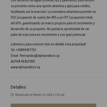
Con servicios de agua corriente, luz y pavimento, este terreno
se presenta como una opción atractiva y apta para crédito,
facilitando así la inversión. La normativa urbanística permite un
FOS (ocupación de suelo) del 40% y un FOT (ocupación total)
del 60%, garantizando un marco propicio para el crecimiento y
desarrollo de su proyecto. No pierda la oportunidad de ser
parte de esta zona en crecimiento y con gran potencial.
¡Llámenos para conocer más en detalle esta propiedad!
Tel: +59899497755
Email: fhernandez@alpharealtors.uy
ALPHA REALTORS
www.alpharealtors.uy
Detalles
Actualizado en febrero 23, 2026 a 3:22 pm