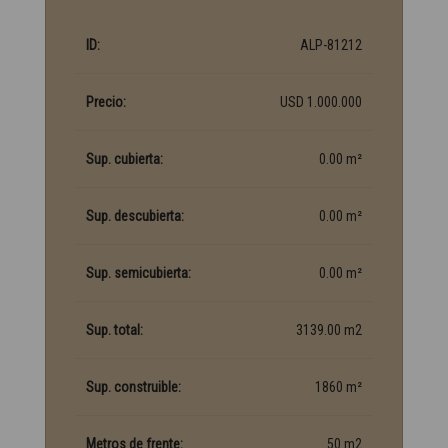
ID:
ALP-81212
Precio:
USD 1.000.000
Sup. cubierta:
0.00 m²
Sup. descubierta:
0.00 m²
Sup. semicubierta:
0.00 m²
Sup. total:
3139.00 m2
Sup. construible:
1860 m²
Metros de frente:
50 m2