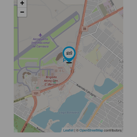
+
−
Leaflet
| ©
OpenStreetMap
contributors